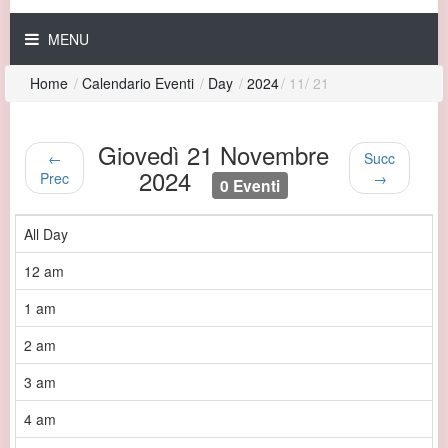
MENU
Home
/
Calendario Eventi
/
Day
/
2024
/
11
/
21
Giovedì 21 Novembre
←
Succ
2024
Prec
→
0 Eventi
All Day
12 am
1 am
2 am
3 am
4 am