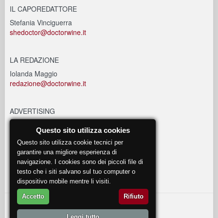
IL CAPOREDATTORE
Stefania Vinciguerra
shedoctor@doctorwine.it
LA REDAZIONE
Iolanda Maggio
redazione@doctorwine.it
ADVERTISING
advertising@doctorwine.it
Questo sito utilizza cookies
Questo sito utilizza cookie tecnici per
EVENTI
garantire una migliore esperienza di
navigazione. I cookies sono dei piccoli file di
eventi@doctorwine.it
testo che i siti salvano sul tuo computer o
dispositivo mobile mentre li visiti.
Accetto
Rifiuto
© 2018
DoctorWine
.
Leggi tutto