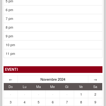
5 pm
6 pm
7 pm
8 pm
9 pm
10 pm
11 pm
EVENTI
←
Novembre 2024
→
Do
Lu
Ma
Me
Gi
Ve
Sa
·
·
·
·
·
1
2
3
4
5
6
7
8
9