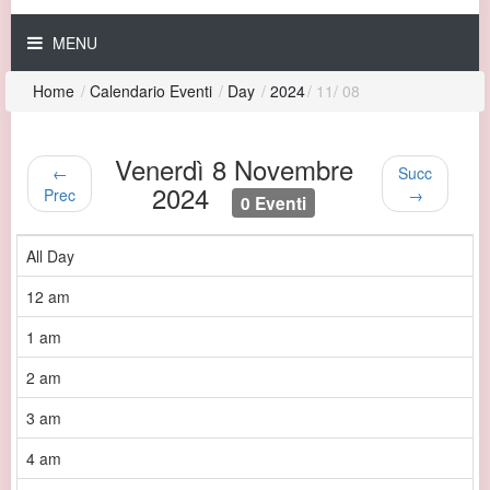
MENU
Home
/
Calendario Eventi
/
Day
/
2024
/
11
/
08
Venerdì 8 Novembre
←
Succ
2024
Prec
→
0 Eventi
All Day
12 am
1 am
2 am
3 am
4 am