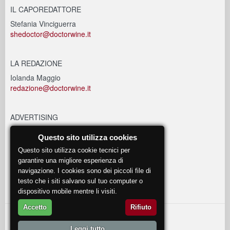
IL CAPOREDATTORE
Stefania Vinciguerra
shedoctor@doctorwine.it
LA REDAZIONE
Iolanda Maggio
redazione@doctorwine.it
ADVERTISING
advertising@doctorwine.it
Questo sito utilizza cookies
Questo sito utilizza cookie tecnici per
EVENTI
garantire una migliore esperienza di
navigazione. I cookies sono dei piccoli file di
eventi@doctorwine.it
testo che i siti salvano sul tuo computer o
dispositivo mobile mentre li visiti.
Accetto
Rifiuto
© 2018
DoctorWine
.
Leggi tutto