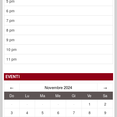
5 pm
6 pm
7 pm
8 pm
9 pm
10 pm
11 pm
EVENTI
←
Novembre 2024
→
Do
Lu
Ma
Me
Gi
Ve
Sa
·
·
·
·
·
1
2
3
4
5
6
7
8
9