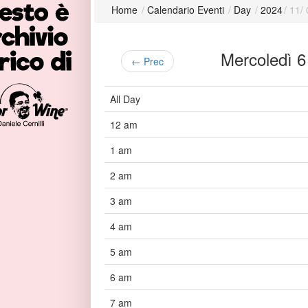
Home
/
Calendario Eventi
/
Day
/
2024
/
11
/
Mercoledì
← Prec
All Day
12 am
1 am
2 am
3 am
4 am
5 am
6 am
7 am