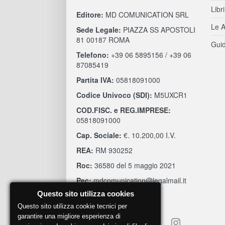
Libri
Editore:
MD COMUNICATION SRL
Le A
Sede Legale:
PIAZZA SS APOSTOLI
81 00187 ROMA
Guid
Telefono:
+39 06 5895156 / +39 06
87085419
Partita IVA:
05818091000
Codice Univoco (SDI):
M5UXCR1
COD.FISC. e REG.IMPRESE:
05818091000
Cap. Sociale:
€. 10.200,00 I.V.
REA:
RM 930252
Roc:
36580 del 5 maggio 2021
Pec:
mdcomunication@legalmail.it
Questo sito utilizza cookies
Questo sito utilizza cookie tecnici per
garantire una migliore esperienza di