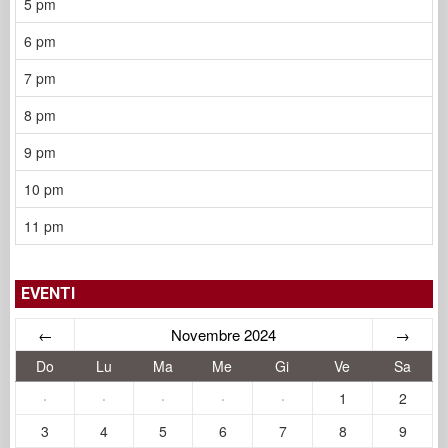
5 pm
6 pm
7 pm
8 pm
9 pm
10 pm
11 pm
EVENTI
←
Novembre 2024
→
Do
Lu
Ma
Me
Gi
Ve
Sa
·
·
·
·
·
1
2
3
4
5
6
7
8
9