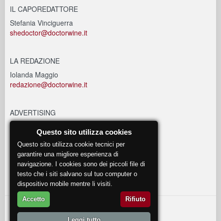
IL CAPOREDATTORE
Stefania Vinciguerra
shedoctor@doctorwine.it
LA REDAZIONE
Iolanda Maggio
redazione@doctorwine.it
ADVERTISING
advertising@doctorwine.it
Questo sito utilizza cookies
Questo sito utilizza cookie tecnici per
EVENTI
garantire una migliore esperienza di
navigazione. I cookies sono dei piccoli file di
eventi@doctorwine.it
testo che i siti salvano sul tuo computer o
dispositivo mobile mentre li visiti.
Accetto
Rifiuto
© 2018
DoctorWine
.
Leggi tutto