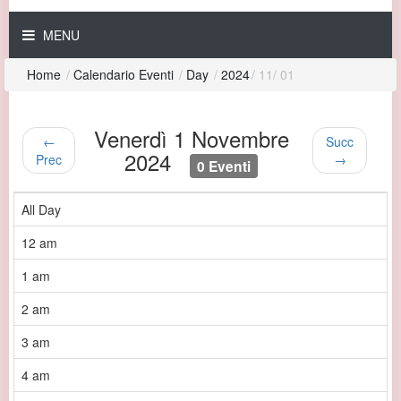
MENU
Home
/
Calendario Eventi
/
Day
/
2024
/
11
/
01
Venerdì 1 Novembre
←
Succ
2024
Prec
→
0 Eventi
All Day
12 am
1 am
2 am
3 am
4 am