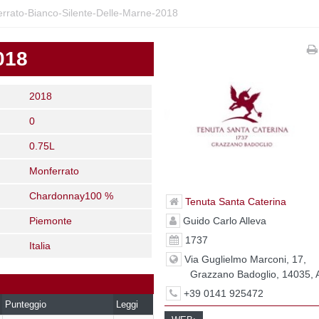
rrato-Bianco-Silente-Delle-Marne-2018
018
2018
0
0.75L
Monferrato
Chardonnay100 %
Tenuta Santa Caterina
Guido Carlo Alleva
Piemonte
1737
Italia
Via Guglielmo Marconi, 17,
Grazzano Badoglio, 14035, 
+39 0141 925472
Punteggio
Leggi