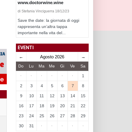
www.doctorwine.wine
di Stefania Vinciguerra 18/12/23
Save the date: la giornata di oggi
rappresenta un’altra tappa
importante nella vita del...
EVENTI
←
Agosto 2026
→
Do
Lu
Ma
Me
Gi
Ve
Sa
·
·
·
·
·
·
1
2
3
4
5
6
7
8
9
10
11
12
13
14
15
16
17
18
19
20
21
22
23
24
25
26
27
28
29
30
31
·
·
·
·
·