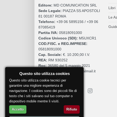
Editore:
MD COMUNICATION SRL
Libri
Sede Legale:
PIAZZA SS APOSTOLI
81 00187 ROMA
Le A
Telefono:
+39 06 5895156 / +39 06
Guide
87085419
Partita IVA:
05818091000
Codice Univoco (SDI):
M5UXCR1
COD.FISC. e REG.IMPRESE:
05818091000
Cap. Sociale:
€. 10.200,00 I.V.
REA:
RM 930252
Roc:
36580 del 5 maggio 2021
Pec:
mdcomunication@legalmail.it
Questo sito utilizza cookies
Questo sito utilizza cookie tecnici per
garantire una migliore esperienza di
navigazione. I cookies sono dei piccoli file di
testo che i siti salvano sul tuo computer o
dispositivo mobile mentre li visiti.
Segnala un problema
Accetto
Rifiuto