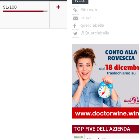
WEB:
91/100
Sito web
Email
querciabella
@Querciabella
TOP FIVE DELL'AZIENDA