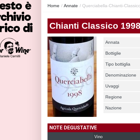
Home
/
Annate
/
Querciabella-Chianti-Classic
Chianti Classico 199
Annata
Bottiglie
Tipo bottiglia
Denominazione
Uvaggi
Regione
Nazione
NOTE DEGUSTATIVE
Vino