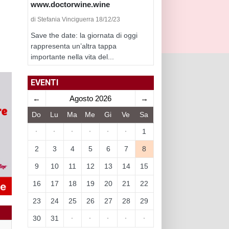
www.doctorwine.wine
di Stefania Vinciguerra 18/12/23
Save the date: la giornata di oggi
rappresenta un’altra tappa
importante nella vita del...
EVENTI
←
Agosto 2026
→
Do
Lu
Ma
Me
Gi
Ve
Sa
·
·
·
·
·
·
1
2
3
4
5
6
7
8
9
10
11
12
13
14
15
16
17
18
19
20
21
22
23
24
25
26
27
28
29
30
31
·
·
·
·
·