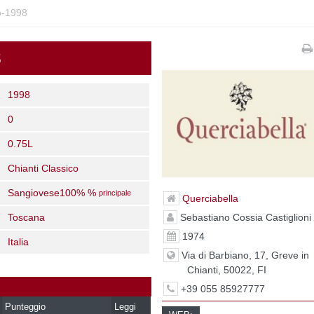
o-1998
8
1998
0
0.75L
Chianti Classico
Sangiovese100% %
principale
Querciabella
Sebastiano Cossia Castiglioni
Toscana
1974
Italia
Via di Barbiano, 17, Greve in
Chianti, 50022, FI
+39 055 85927777
Punteggio
Leggi