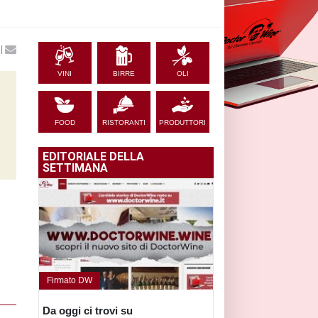
|
VINI
BIRRE
OLI
FOOD
RISTORANTI
PRODUTTORI
EDITORIALE DELLA
SETTIMANA
Firmato DW
Da oggi ci trovi su