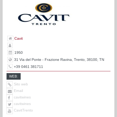
Cavit
1950
31 Via del Ponte - Frazione Ravina, Trento, 38100, TN
+39 0461 381711
WEB:
Sito web
Email
cavitwines
cavitwines
CavitTrento