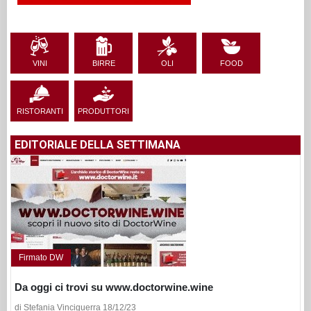
VINI
BIRRE
OLI
FOOD
RISTORANTI
PRODUTTORI
EDITORIALE DELLA SETTIMANA
Firmato DW
Da oggi ci trovi su www.doctorwine.wine
di Stefania Vinciguerra 18/12/23