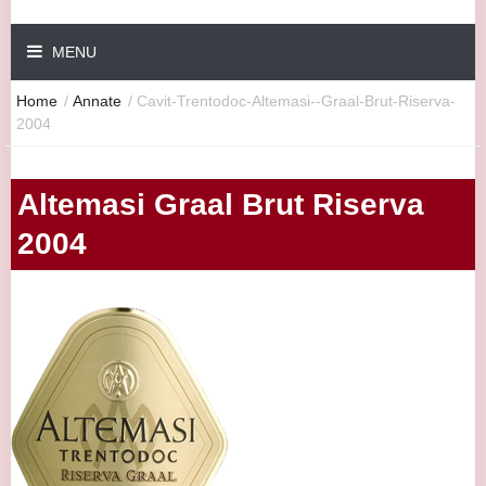
MENU
Home
/
Annate
/
Cavit-Trentodoc-Altemasi--graal-Brut-Riserva-
2004
Altemasi Graal Brut Riserva
2004