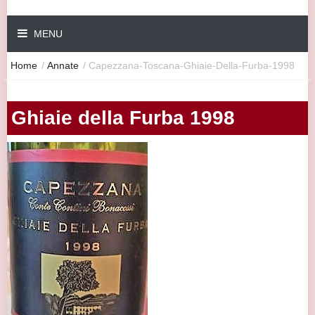
MENU
Home
/
Annate
/
Capezzana-Toscana-Ghiaie-Della-Furba-1998
Ghiaie della Furba 1998