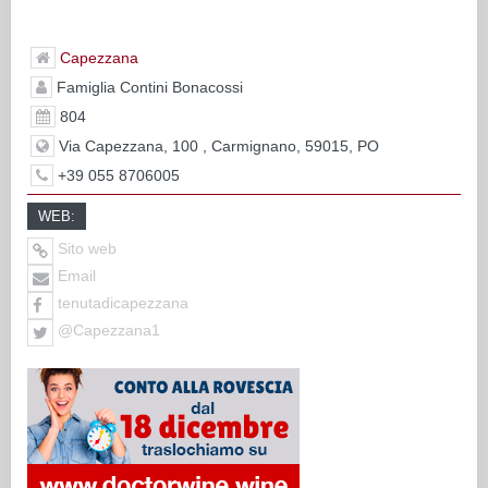
Capezzana
Famiglia Contini Bonacossi
804
Via Capezzana, 100 , Carmignano, 59015, PO
+39 055 8706005
WEB:
Sito web
Email
tenutadicapezzana
@Capezzana1