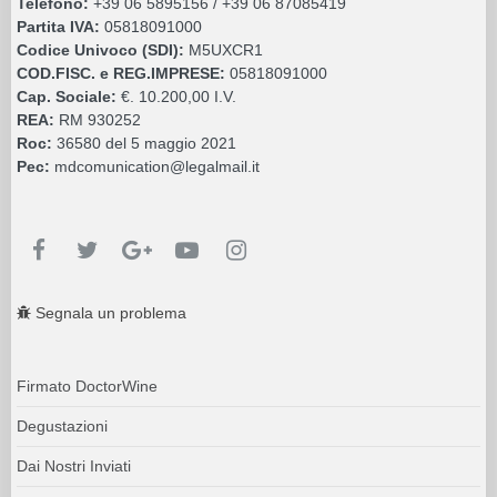
Telefono:
+39 06 5895156 / +39 06 87085419
Partita IVA:
05818091000
Codice Univoco (SDI):
M5UXCR1
COD.FISC. e REG.IMPRESE:
05818091000
Cap. Sociale:
€. 10.200,00 I.V.
REA:
RM 930252
Roc:
36580 del 5 maggio 2021
Pec:
mdcomunication@legalmail.it
Segnala un problema
Firmato DoctorWine
Degustazioni
Dai Nostri Inviati