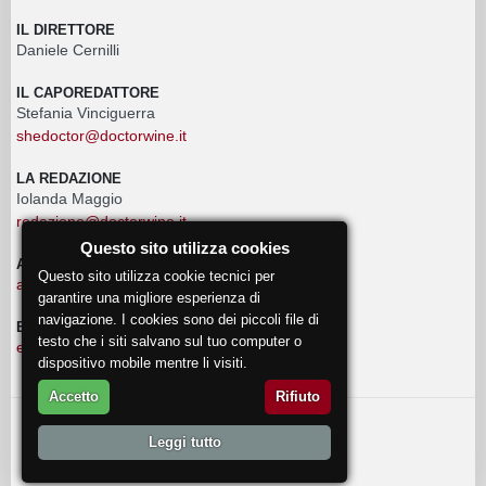
IL DIRETTORE
Daniele Cernilli
IL CAPOREDATTORE
Stefania Vinciguerra
shedoctor@doctorwine.it
LA REDAZIONE
Iolanda Maggio
redazione@doctorwine.it
Questo sito utilizza cookies
ADVERTISING
Questo sito utilizza cookie tecnici per
advertising@doctorwine.it
garantire una migliore esperienza di
navigazione. I cookies sono dei piccoli file di
EVENTI
testo che i siti salvano sul tuo computer o
eventi@doctorwine.it
dispositivo mobile mentre li visiti.
Accetto
Rifiuto
© 2018
DoctorWine
.
Leggi tutto
Chi Siamo
Autori
Contattaci
Privacy