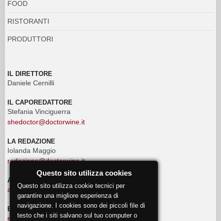
FOOD
RISTORANTI
PRODUTTORI
IL DIRETTORE
Daniele Cernilli
IL CAPOREDATTORE
Stefania Vinciguerra
shedoctor@doctorwine.it
LA REDAZIONE
Iolanda Maggio
redazione@doctorwine.it
Questo sito utilizza cookies
ADVERTISING
Questo sito utilizza cookie tecnici per
advertising@doctorwine.it
garantire una migliore esperienza di
navigazione. I cookies sono dei piccoli file di
EVENTI
testo che i siti salvano sul tuo computer o
eventi@doctorwine.it