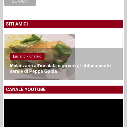
SITI AMICI
Luciano Pignataro
Melanzane all’insalata e provola, l’abbinamento
serale di Peppe Guida
CANALE YOUTUBE