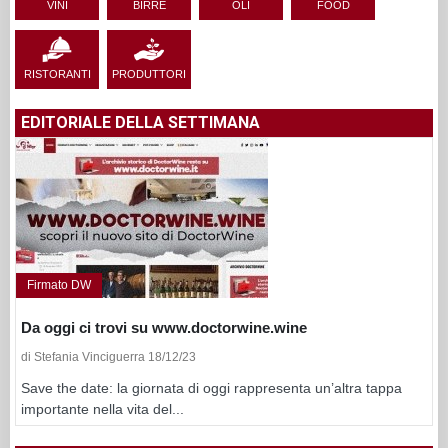
VINI
BIRRE
OLI
FOOD
RISTORANTI
PRODUTTORI
EDITORIALE DELLA SETTIMANA
Firmato DW
Da oggi ci trovi su www.doctorwine.wine
di Stefania Vinciguerra 18/12/23
Save the date: la giornata di oggi rappresenta un’altra tappa
importante nella vita del...