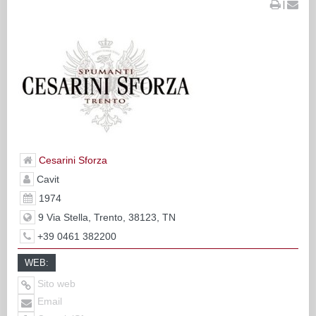
|
Cesarini Sforza
Cavit
1974
9 Via Stella, Trento, 38123, TN
+39 0461 382200
WEB:
Sito web
Email