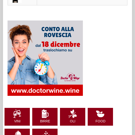
VINI
BIRRE
OLI
FOOD