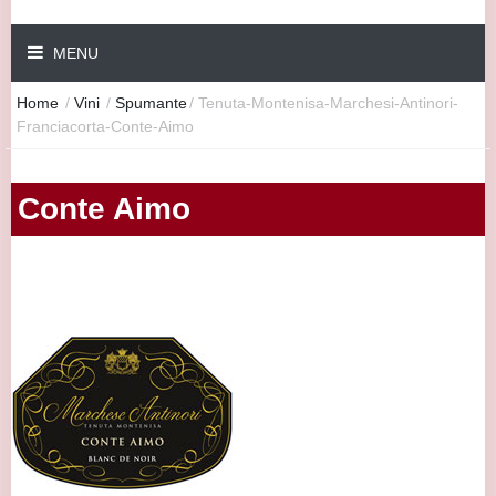
MENU
Home
/
Vini
/
Spumante
/
Tenuta-Montenisa-Marchesi-Antinori-
Franciacorta-Conte-Aimo
Conte Aimo