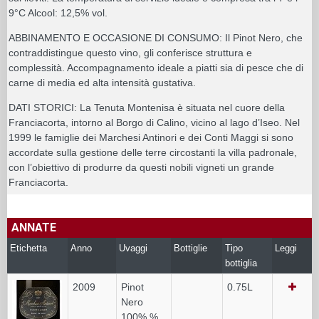
9°C Alcool: 12,5% vol.
ABBINAMENTO E OCCASIONE DI CONSUMO: Il Pinot Nero, che
contraddistingue questo vino, gli conferisce struttura e
complessità. Accompagnamento ideale a piatti sia di pesce che di
carne di media ed alta intensità gustativa.
DATI STORICI: La Tenuta Montenisa è situata nel cuore della
Franciacorta, intorno al Borgo di Calino, vicino al lago d’Iseo. Nel
1999 le famiglie dei Marchesi Antinori e dei Conti Maggi si sono
accordate sulla gestione delle terre circostanti la villa padronale,
con l’obiettivo di produrre da questi nobili vigneti un grande
Franciacorta.
ANNATE
Etichetta
Anno
Uvaggi
Bottiglie
Tipo
Leggi
bottiglia
2009
Pinot
0.75L
Nero
100% %