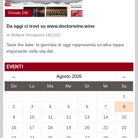
Firmato DW
Da oggi ci trovi su www.doctorwine.wine
di Stefania Vinciguerra 18/12/23
Save the date: la giornata di oggi rappresenta un’altra tappa
importante nella vita del...
EVENTI
←
Agosto 2026
→
Do
Lu
Ma
Me
Gi
Ve
Sa
·
·
·
·
·
·
1
2
3
4
5
6
7
8
9
10
11
12
13
14
15
16
17
18
19
20
21
22
23
24
25
26
27
28
29