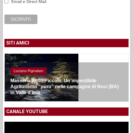
Email e Direct Mail
SITI AMICI
Luciano Pignataro
Masseria Aglio Piccolo. Un’imperdibile
Agriturismo “puro” nelle campagne di Noci (BA)
in Valle d’Itria
CANALE YOUTUBE