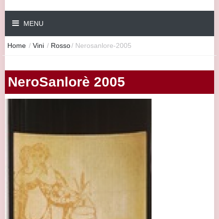
MENU
Home
/
Vini
/
Rosso
/
Nerosanlore-2005
NeroSanlorè 2005