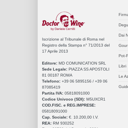
Firm
Degu
Dai N
Iscrizione al Tribunale di Roma nel
Registro della Stampa n° 71/2013 del
Gour
17 Aprile 2013
Pot-P
Editore:
MD COMUNICATION SRL
Libri
Sede Legale:
PIAZZA SS APOSTOLI
81 00187 ROMA
Le A
Telefono:
+39 06 5895156 / +39 06
Guide
87085419
Partita IVA:
05818091000
Codice Univoco (SDI):
M5UXCR1
COD.FISC. e REG.IMPRESE:
05818091000
Cap. Sociale:
€. 10.200,00 I.V.
REA:
RM 930252