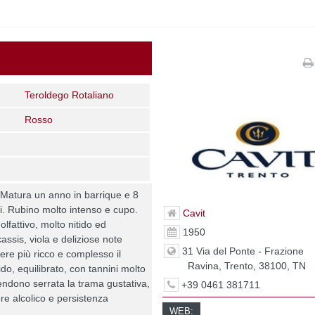
Teroldego Rotaliano
Rosso
 Matura un anno in barrique e 8
di. Rubino molto intenso e cupo.
Cavit
lfattivo, molto nitido ed
1950
cassis, viola e deliziose note
31 Via del Ponte - Frazione
re più ricco e complesso il
Ravina, Trento, 38100, TN
ido, equilibrato, con tannini molto
e rendono serrata la trama gustativa,
+39 0461 381711
ore alcolico e persistenza
WEB: