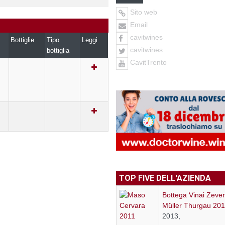
Sito web
Email
cavitwines
Bottiglie
Tipo
Leggi
cavitwines
bottiglia
CavitTrento
TOP FIVE DELL'AZIENDA
Bottega Vinai Zever
Müller Thurgau 20
2013,