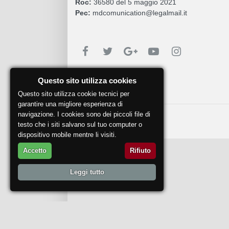
Roc:
36580 del 5 maggio 2021
Pec:
mdcomunication@legalmail.it
Segnala un problema
Questo sito utilizza cookies
Questo sito utilizza cookie tecnici per
garantire una migliore esperienza di
navigazione. I cookies sono dei piccoli file di
© 2018
DoctorWine
.
testo che i siti salvano sul tuo computer o
dispositivo mobile mentre li visiti.
Accetto
Rifiuto
Leggi tutto