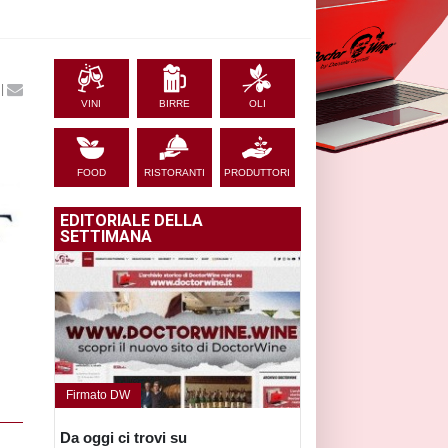
|
VINI
BIRRE
OLI
FOOD
RISTORANTI
PRODUTTORI
EDITORIALE DELLA
SETTIMANA
Firmato DW
Da oggi ci trovi su