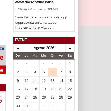
www.doctorwine.wine
di Stefania Vinciguerra 18/12/23
Save the date: la giornata di oggi
rappresenta un’altra tappa
importante nella vita del...
EVENTI
←
Agosto 2026
→
Do
Lu
Ma
Me
Gi
Ve
Sa
·
·
·
·
·
·
1
2
3
4
5
6
7
8
9
10
11
12
13
14
15
16
17
18
19
20
21
22
i
23
24
25
26
27
28
29
13
30
31
·
·
·
·
·