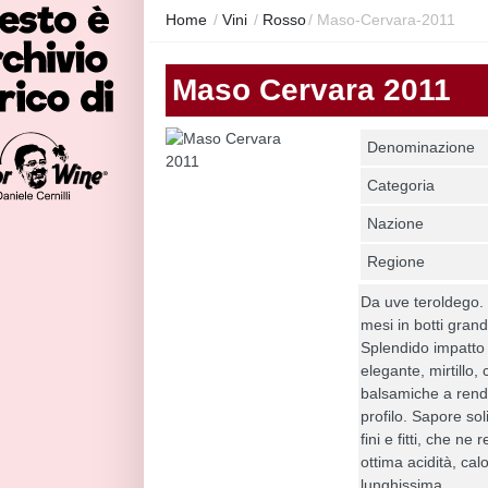
Home
/
Vini
/
Rosso
/
Maso-Cervara-2011
Maso Cervara 2011
Denominazione
Categoria
Nazione
Regione
Da uve teroldego.
mesi in botti gran
Splendido impatto o
elegante, mirtillo, 
balsamiche a rende
profilo. Sapore sol
fini e fitti, che n
ottima acidità, cal
lunghissima.