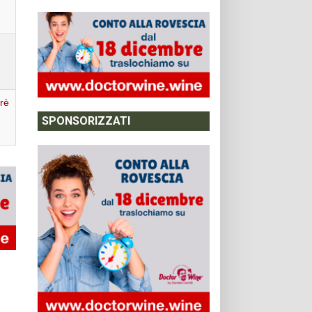
rè
SPONSORIZZATI