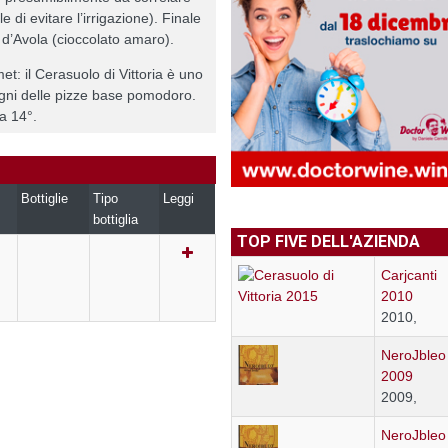
e di evitare l’irrigazione). Finale
d’Avola (cioccolato amaro).
et: il Cerasuolo di Vittoria è uno
agni delle pizze base pomodoro.
a 14°.
Bottiglie
Tipo
Leggi
bottiglia
TOP FIVE DELL'AZIENDA
Carjcanti
2010
2010,
NeroJbleo
2009
2009,
NeroJbleo