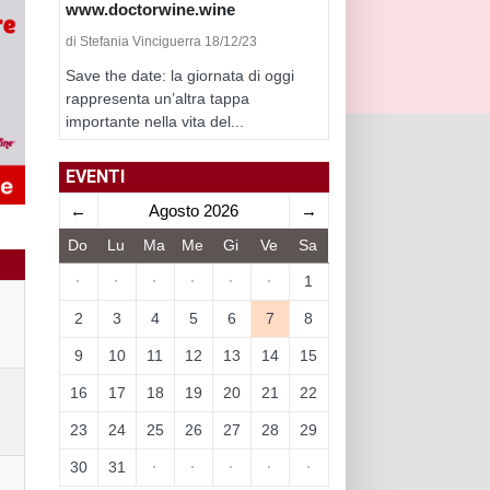
www.doctorwine.wine
di Stefania Vinciguerra 18/12/23
Save the date: la giornata di oggi
rappresenta un’altra tappa
importante nella vita del...
EVENTI
←
Agosto 2026
→
Do
Lu
Ma
Me
Gi
Ve
Sa
·
·
·
·
·
·
1
2
3
4
5
6
7
8
9
10
11
12
13
14
15
16
17
18
19
20
21
22
23
24
25
26
27
28
29
30
31
·
·
·
·
·