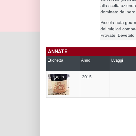
alla scelta aziendal
dominato dal nero 
Piccola nota gourm
dei migliori comp
Provate! Bevetelo 
ANNATE
Etichetta
Anno
Uvaggi
2015