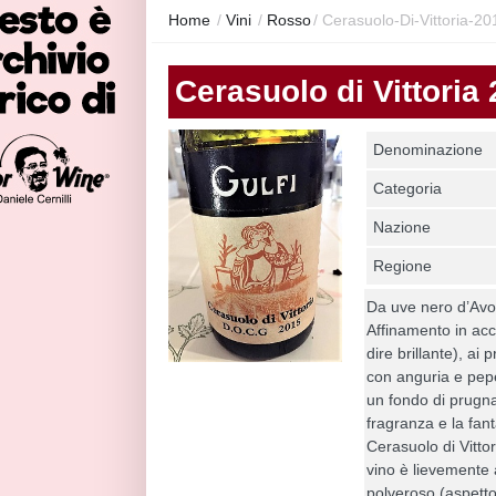
Home
/
Vini
/
Rosso
/
Cerasuolo-Di-Vittoria-20
Cerasuolo di Vittoria
Denominazione
Categoria
Nazione
Regione
Da uve nero d’Avol
Affinamento in acc
dire brillante), ai
con anguria e pepe
un fondo di prugna
fragranza e la fant
Cerasuolo di Vittor
vino è lievemente
polveroso (aspett