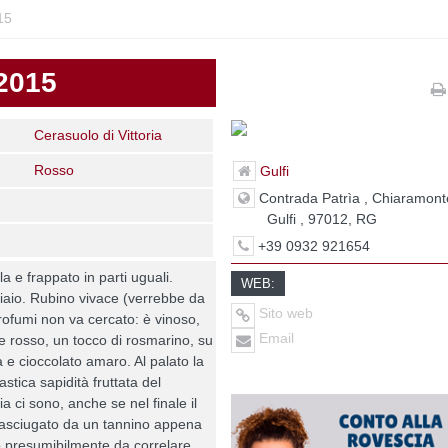
15
 2015
Cerasuolo di Vittoria
Rosso
Gulfi
Contrada Patrìa , Chiaramont
Gulfi , 97012, RG
+39 0932 921654
a e frappato in parti uguali.
WEB:
iaio. Rubino vivace (verrebbe da
Sito web
 profumi non va cercato: è vinoso,
Email
 rosso, un tocco di rosmarino, su
 e cioccolato amaro. Al palato la
astica sapidità fruttata del
ia ci sono, anche se nel finale il
 asciugato da un tannino appena
o presumibilmente da correlare