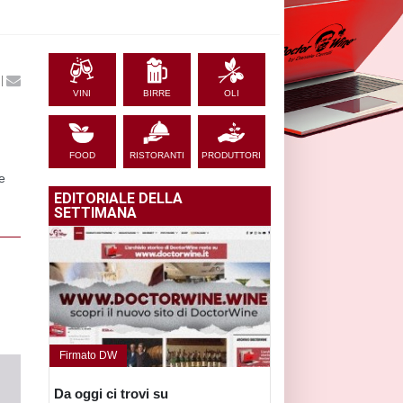
|
VINI
BIRRE
OLI
FOOD
RISTORANTI
PRODUTTORI
e
EDITORIALE DELLA
SETTIMANA
Firmato DW
Da oggi ci trovi su