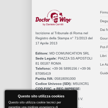
Firm
Degu
Dai N
Iscrizione al Tribunale di Roma nel
Registro della Stampa n° 71/2013 del
Gour
17 Aprile 2013
Pot-P
Editore:
MD COMUNICATION SRL
Libri
Sede Legale:
PIAZZA SS APOSTOLI
81 00187 ROMA
Le A
Telefono:
+39 06 5895156 / +39 06
Guide
87085419
Partita IVA:
05818091000
Codice Univoco (SDI):
M5UXCR1
COD.FISC. e REG.IMPRESE:
05818091000
Questo sito utilizza cookies
Cap. Sociale:
€. 10.200,00 I.V.
Questo sito utilizza cookie tecnici per
REA:
RM 930252
garantire una migliore esperienza di