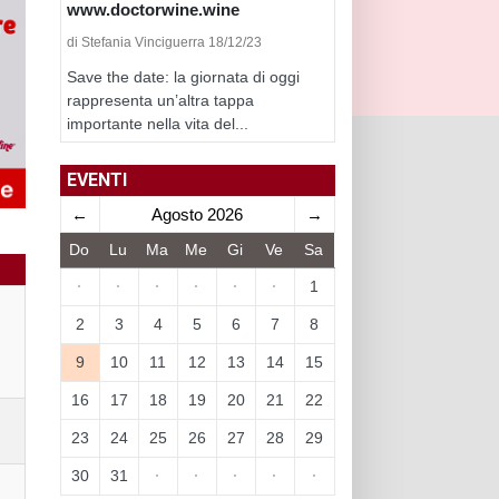
www.doctorwine.wine
di Stefania Vinciguerra 18/12/23
Save the date: la giornata di oggi
rappresenta un’altra tappa
importante nella vita del...
EVENTI
←
Agosto 2026
→
Do
Lu
Ma
Me
Gi
Ve
Sa
·
·
·
·
·
·
1
2
3
4
5
6
7
8
9
10
11
12
13
14
15
16
17
18
19
20
21
22
23
24
25
26
27
28
29
30
31
·
·
·
·
·