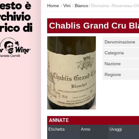
Home
/
Vini
/
Bianco
/
Domaine--raveneau-Cha
Chablis Grand Cru Bl
Denominazione
Categoria
Nazione
Regione
ANNATE
Etichetta
Anno
Uvaggi