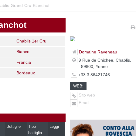
blis-Grand-Cru-Blanchot
anchot
Chablis 1er Cru
Bianco
Domaine Raveneau
9 Rue de Chichee, Chablis,
Francia
89800, Yonne
Bordeaux
+33 3 86421746
WEB:
Sito web
Email
Bottiglie
Tipo
Leggi
bottiglia