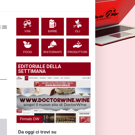
|
VINI
BIRRE
OLI
FOOD
RISTORANTI
PRODUTTORI
EDITORIALE DELLA
SETTIMANA
Firmato DW
Da oggi ci trovi su