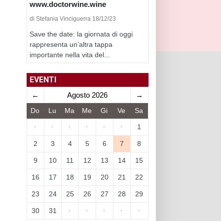
www.doctorwine.wine
di Stefania Vinciguerra 18/12/23
Save the date: la giornata di oggi
rappresenta un’altra tappa
importante nella vita del...
EVENTI
←
Agosto 2026
→
Do
Lu
Ma
Me
Gi
Ve
Sa
·
·
·
·
·
·
1
2
3
4
5
6
7
8
9
10
11
12
13
14
15
16
17
18
19
20
21
22
23
24
25
26
27
28
29
30
31
·
·
·
·
·