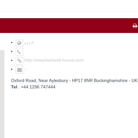
, , , -
http://www.hartwell-house.com
-
Oxford Road, Near Aylesbury - HP17 8NR Buckinghamshire - U
Tel
. +44 1296 747444