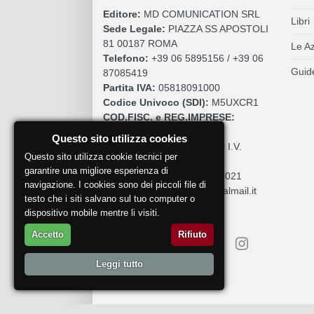
Editore:
MD COMUNICATION SRL
Libri
Sede Legale:
PIAZZA SS APOSTOLI
81 00187 ROMA
Le A
Telefono:
+39 06 5895156 / +39 06
Guide
87085419
Partita IVA:
05818091000
Codice Univoco (SDI):
M5UXCR1
COD.FISC. e REG.IMPRESE:
05818091000
Questo sito utilizza cookies
Cap. Sociale:
€. 10.200,00 I.V.
Questo sito utilizza cookie tecnici per
REA:
RM 930252
garantire una migliore esperienza di
Roc:
36580 del 5 maggio 2021
navigazione. I cookies sono dei piccoli file di
Pec:
mdcomunication@legalmail.it
testo che i siti salvano sul tuo computer o
dispositivo mobile mentre li visiti.
Accetto
Rifiuto
Leggi tutto
Segnala un problema