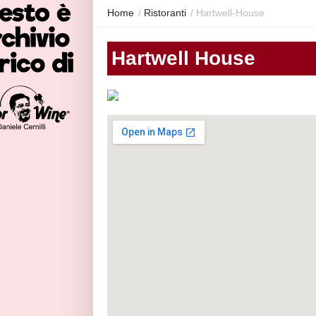
Home
/
Ristoranti
/
Hartwell-House
Hartwell House