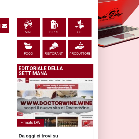
|
VINI
BIRRE
OLI
FOOD
RISTORANTI
PRODUTTORI
EDITORIALE DELLA
SETTIMANA
K
Firmato DW
Da oggi ci trovi su