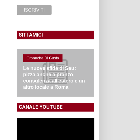
SITI AMICI
Cronache Di Gusto
Le nuove sfide di Seu:
pizza anche a pranzo,
consulenza all’estero e un
altro locale a Roma
CANALE YOUTUBE