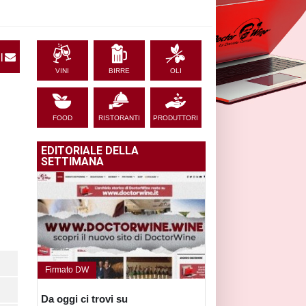
|
VINI
BIRRE
OLI
FOOD
RISTORANTI
PRODUTTORI
EDITORIALE DELLA
SETTIMANA
Firmato DW
Da oggi ci trovi su