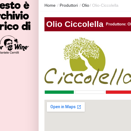
Home
/
Produttori
/
Olio
/
Olio-Ciccolella
Olio Ciccolella
Produttore: O