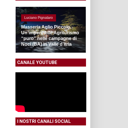
Luciano Pignataro
Masseria Aglio Piccolo.
Un’imperdibile Agriturismo
“puro” nelle campagne di
Noci (BA) in Valle d’Itria
CANALE YOUTUBE
I NOSTRI CANALI SOCIAL