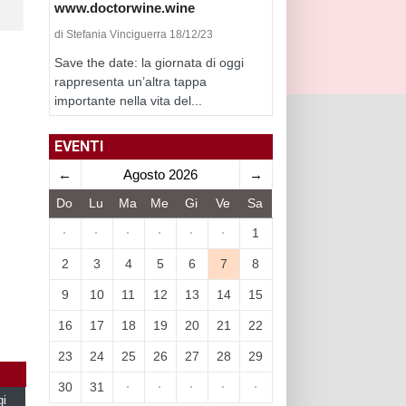
www.doctorwine.wine
di Stefania Vinciguerra 18/12/23
Save the date: la giornata di oggi
rappresenta un’altra tappa
importante nella vita del...
EVENTI
←
Agosto 2026
→
Do
Lu
Ma
Me
Gi
Ve
Sa
·
·
·
·
·
·
1
2
3
4
5
6
7
8
9
10
11
12
13
14
15
16
17
18
19
20
21
22
23
24
25
26
27
28
29
30
31
·
·
·
·
·
gi