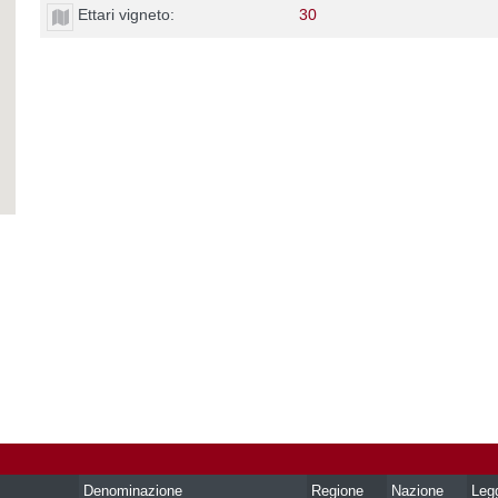
Ettari vigneto:
30
Denominazione
Regione
Nazione
Leg