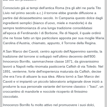
Conosciuto già ai tempi dell'antica Roma (tra gli altri ne parla Tito
Livio nel primo secolo a.c.) il torrone ebbe grande diffusione a
partire dal diciassettesimo secolo. In Campania questo dolce dagli
ingredienti semplici (bianco d'uovo, miele e mandorle) è da
sempre testimonianza di una lunga tradizione consolidatasi
all'epoca di Ferdinando I di Borbone, Re di Napoli, il quale ordinò
che ne fosse fatto un tipo particolare apposta per sua moglie Maria
Carolina d'Austria, chiamato, appunto, il Torrone della Regina.
A San Marco dei Cavoti, centro agricolo dell'Appennino sannita, la
tradizione del torrone si sviluppò nell'ultimo decennio dell'800.
Innocenzo Borrillo, sammarchese classe 1871, da giovanissimo
lavorò a Napoli nella rinomata pasticceria Caflish di via Toledo. Nel
1891, ventenne, forte dell'esperienza maturata da Caflish, decise
che era l'ora di attuare la sua idea. Allora tornò a San Marco dei
Cavoti e vi impiantò un piccolo laboratorio artigianale dove iniziò a
produrre la sua personale variante del torrone classico: i "baci", un
croccantino di mandorle e nocciole ricoperto di finissimo
cioccolato.
Innocenzo Borrillo fu molto attivo nel promuovere i suoi dolci,