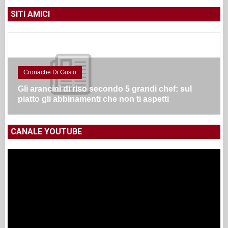
SITI AMICI
Cronache Di Gusto
Gli arancini di riso secondo 5 grandi chef: sul
piatto gli abbinamenti che non ti aspetti
CANALE YOUTUBE