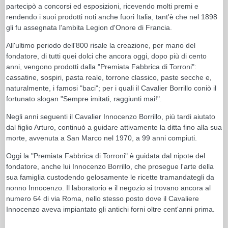
partecipò a concorsi ed esposizioni, ricevendo molti premi e
rendendo i suoi prodotti noti anche fuori Italia, tant'è che nel 1898
gli fu assegnata l'ambita Legion d'Onore di Francia.
All'ultimo periodo dell'800 risale la creazione, per mano del
fondatore, di tutti quei dolci che ancora oggi, dopo più di cento
anni, vengono prodotti dalla "Premiata Fabbrica di Torroni":
cassatine, sospiri, pasta reale, torrone classico, paste secche e,
naturalmente, i famosi "baci"; per i quali il Cavalier Borrillo coniò il
fortunato slogan "Sempre imitati, raggiunti mai!".
Negli anni seguenti il Cavalier Innocenzo Borrillo, più tardi aiutato
dal figlio Arturo, continuò a guidare attivamente la ditta fino alla sua
morte, avvenuta a San Marco nel 1970, a 99 anni compiuti.
Oggi la "Premiata Fabbrica di Torroni" è guidata dal nipote del
fondatore, anche lui Innocenzo Borrillo, che prosegue l'arte della
sua famiglia custodendo gelosamente le ricette tramandategli da
nonno Innocenzo. Il laboratorio e il negozio si trovano ancora al
numero 64 di via Roma, nello stesso posto dove il Cavaliere
Innocenzo aveva impiantato gli antichi forni oltre cent'anni prima.