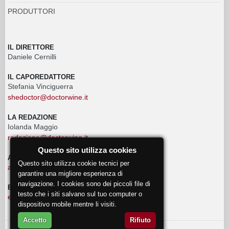
PRODUTTORI
IL DIRETTORE
Daniele Cernilli
IL CAPOREDATTORE
Stefania Vinciguerra
shedoctor@doctorwine.it
LA REDAZIONE
Iolanda Maggio
redazione@doctorwine.it
Questo sito utilizza cookies
ADVERTISING
Questo sito utilizza cookie tecnici per
advertising@doctorwine.it
garantire una migliore esperienza di
navigazione. I cookies sono dei piccoli file di
EVENTI
testo che i siti salvano sul tuo computer o
eventi@doctorwine.it
dispositivo mobile mentre li visiti.
Accetto
Rifiuto