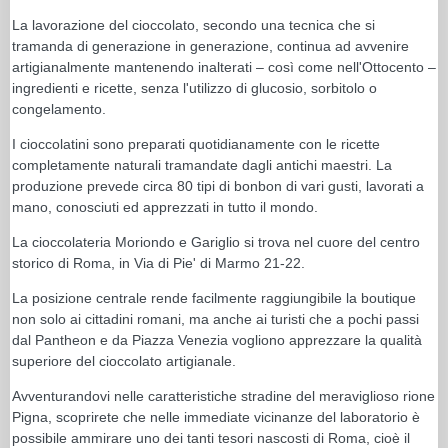
La lavorazione del cioccolato, secondo una tecnica che si
tramanda di generazione in generazione, continua ad avvenire
artigianalmente mantenendo inalterati – così come nell'Ottocento –
ingredienti e ricette, senza l'utilizzo di glucosio, sorbitolo o
congelamento.
I cioccolatini sono preparati quotidianamente con le ricette
completamente naturali tramandate dagli antichi maestri. La
produzione prevede circa 80 tipi di bonbon di vari gusti, lavorati a
mano, conosciuti ed apprezzati in tutto il mondo.
La cioccolateria Moriondo e Gariglio si trova nel cuore del centro
storico di Roma, in Via di Pie' di Marmo 21-22.
La posizione centrale rende facilmente raggiungibile la boutique
non solo ai cittadini romani, ma anche ai turisti che a pochi passi
dal Pantheon e da Piazza Venezia vogliono apprezzare la qualità
superiore del cioccolato artigianale.
Avventurandovi nelle caratteristiche stradine del meraviglioso rione
Pigna, scoprirete che nelle immediate vicinanze del laboratorio è
possibile ammirare uno dei tanti tesori nascosti di Roma, cioè il