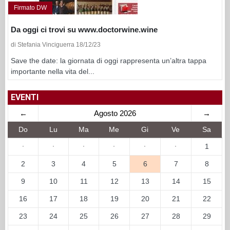
Firmato DW
Da oggi ci trovi su www.doctorwine.wine
di Stefania Vinciguerra 18/12/23
Save the date: la giornata di oggi rappresenta un’altra tappa
importante nella vita del...
EVENTI
←
Agosto 2026
→
Do
Lu
Ma
Me
Gi
Ve
Sa
·
·
·
·
·
·
1
2
3
4
5
6
7
8
9
10
11
12
13
14
15
16
17
18
19
20
21
22
23
24
25
26
27
28
29