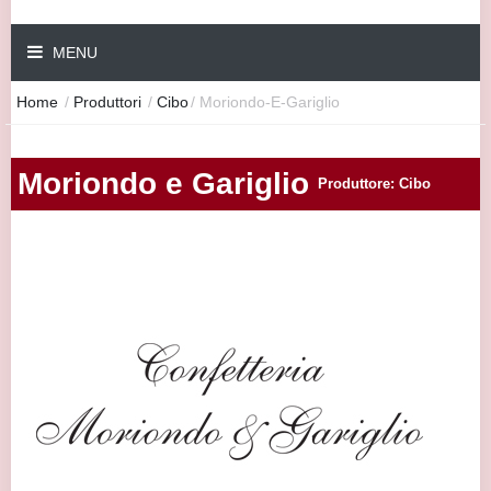
MENU
Home
/
Produttori
/
Cibo
/
Moriondo-E-Gariglio
Moriondo e Gariglio
Produttore: Cibo
|