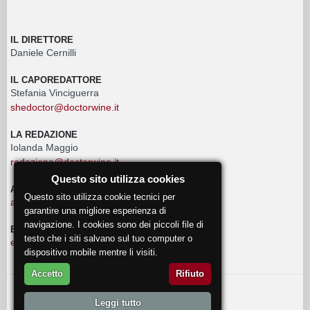
IL DIRETTORE
Daniele Cernilli
IL CAPOREDATTORE
Stefania Vinciguerra
shedoctor@doctorwine.it
LA REDAZIONE
Iolanda Maggio
redazione@doctorwine.it
Questo sito utilizza cookies
ADVERTISING
Questo sito utilizza cookie tecnici per
advertising@doctorwine.it
garantire una migliore esperienza di
navigazione. I cookies sono dei piccoli file di
EVENTI
testo che i siti salvano sul tuo computer o
eventi@doctorwine.it
dispositivo mobile mentre li visiti.
Accetto
Rifiuto
© 2018
DoctorWine
.
Leggi tutto