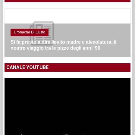
Cronache Di Gusto
Si fa presto a dire lievito madre e alveolatura: il
nostro viaggio tra le pizze degli anni ‘90
CANALE YOUTUBE