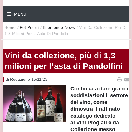
MENU
Home
/
Pot-Pourri
/
Enomondo-News
/
Vini-Da-Collezione-Piu-Di-
1-3-Milioni-Per-L-Asta-Di-Pandolfini
Vini da collezione, più di 1,3
milioni per l’asta di Pandolfini
di Redazione 16/11/23
|
Continua a dare grandi
soddisfazioni il settore
del vino, come
dimostra il raffinato
catalogo dedicato
ai
Vini Pregiati e da
Collezione
messo