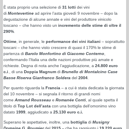
È stata proprio una selezione di
31 lotti
dei vini
di
Montevertine
ad aprire l’asta giovedì 9 novembre – dopo la
degustazione di alcune annate e vini del produttore vinicolo
toscano – che hanno visto un
incremento delle stime di oltre il
290%
.
Ottime
, in generale, le
performance dei vini italiani
– soprattutto
toscani – che hanno visto crescere di quasi il 170% le stime di
partenza di
Barolo Monfortino di Giacomo Conterno
,
confermando l’Italia una delle nazioni produttive più amate e
richieste. Degna di nota anche l’aggiudicazione, a
24.800 euro
c.i
., di una
Doppia Magnum
di
Brunello di Montalcino Case
Basse Riserva Gianfranco Soldera
del
2004
.
Per quanto riguarda la
Francia
– a cui è stata dedicata la giornata
del 10 novembre – si segnala il ritorno di grandi nomi
come
Armand Rousseau
e
Romanée Conti
, al quale spetta il
titolo di
Top Lot dell’asta
con una bottiglia dell’omonimo vino
datato
1999
, aggiudicato a
25.130 euro c.i.
Superano le aspettative, inoltre, una
bottiglia
di
Musigny
Domaine G. Roumier
del
2015
– che ha raggiunto i
19.220 euro