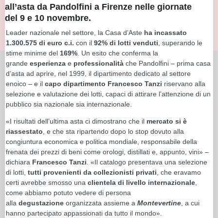
all’
asta
da
Pandolfini
a
Firenze
nelle giornate
del
9 e 10 novembre
.
Leader nazionale nel settore, la Casa d’Aste
ha incassato
1.300.575 di euro
c.i.
con il
92% di lotti venduti
, superando le
stime minime del
169%
. Un esito che conferma la
grande
esperienza
e
professionalità
che Pandolfini – prima casa
d’asta ad aprire, nel 1999, il dipartimento dedicato al settore
enoico – e il
capo dipartimento Francesco Tanzi
riservano alla
selezione e valutazione dei lotti, capaci di attirare l’attenzione di un
pubblico sia nazionale sia internazionale.
«I risultati dell’ultima asta ci dimostrano che il
mercato si è
riassestato
, e che sta ripartendo dopo lo stop dovuto alla
congiuntura economica e politica mondiale, responsabile della
frenata dei prezzi di beni come orologi, distillati e, appunto, vini» –
dichiara
Francesco Tanzi
. «Il catalogo presentava una selezione
di lotti,
tutti provenienti da collezionisti privati
, che eravamo
certi avrebbe smosso una
clientela di livello internazionale
,
come abbiamo potuto vedere di persona
alla
degustazione
organizzata assieme a
Montevertine
, a cui
hanno partecipato appassionati da tutto il mondo».