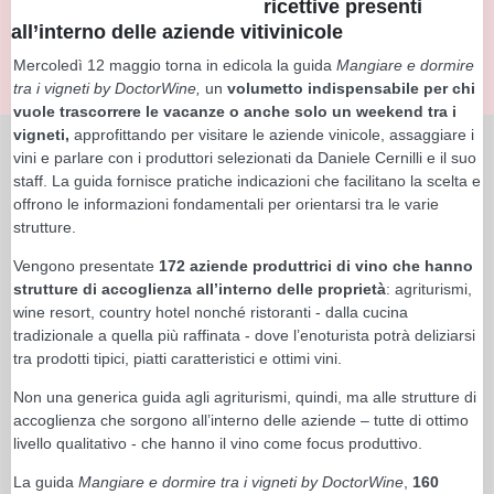
ricettive presenti
all’interno delle aziende vitivinicole
Mercoledì 12 maggio torna in edicola la guida
Mangiare e dormire
tra i vigneti by DoctorWine,
un
volumetto indispensabile per chi
vuole trascorrere le vacanze o anche solo un weekend tra i
vigneti,
approfittando per visitare le aziende vinicole, assaggiare i
vini e parlare con i produttori selezionati da Daniele Cernilli e il suo
staff. La guida fornisce pratiche indicazioni che facilitano la scelta e
offrono le informazioni fondamentali per orientarsi tra le varie
strutture.
Vengono presentate
172 aziende produttrici di vino che hanno
strutture di accoglienza all’interno delle proprietà
: agriturismi,
wine resort, country hotel nonché ristoranti - dalla cucina
tradizionale a quella più raffinata - dove l’enoturista potrà deliziarsi
tra prodotti tipici, piatti caratteristici e ottimi vini.
Non una generica guida agli agriturismi, quindi, ma alle strutture di
accoglienza che sorgono all’interno delle aziende – tutte di ottimo
livello qualitativo - che hanno il vino come focus produttivo.
La guida
Mangiare e dormire tra i vigneti by DoctorWine
,
160