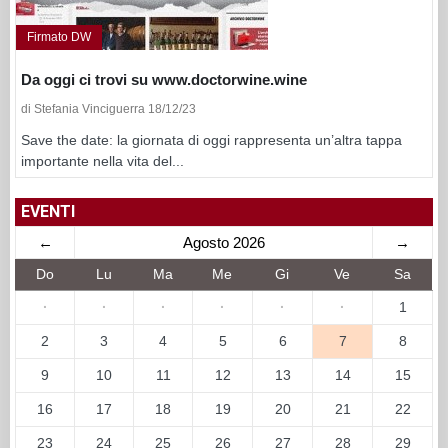
Firmato DW
Da oggi ci trovi su www.doctorwine.wine
di Stefania Vinciguerra 18/12/23
Save the date: la giornata di oggi rappresenta un’altra tappa
importante nella vita del...
EVENTI
←
Agosto 2026
→
Do
Lu
Ma
Me
Gi
Ve
Sa
·
·
·
·
·
·
1
2
3
4
5
6
7
8
9
10
11
12
13
14
15
16
17
18
19
20
21
22
23
24
25
26
27
28
29