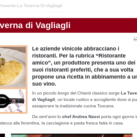
Presenta-La-Taverna-Di-Vagliagli
verna di Vagliagli
Le aziende vinicole abbracciano i
ristoranti. Per la rubrica “Ristorante
amico”, un produttore presenta uno dei
suoi ristoranti preferiti, che a sua volta
propone una ricetta in abbinamento a u
suo vino.
In un piccolo borgo del Chianti classico sorge
La Tave
di Vagliagli
, un locale rustico e accogliente dove si p
assaporare la tradizionale cucina Toscana.
Da vent’anni lo
chef Andrea Nassi
porta ogni giorno i
istecca alla fiorentina, la cacciagione e pasta fresca fatta in casa.