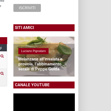
 ed
e
SITI AMICI
gi
Luciano Pignataro
Melanzane all’insalata e
provola, l’abbinamento
serale di Peppe Guida
CANALE YOUTUBE