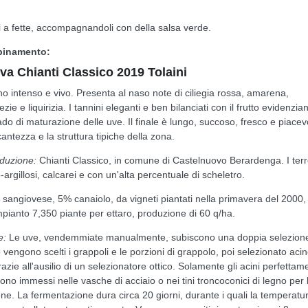
lli a fette, accompagnandoli con della salsa verde.
binamento:
va Chianti Classico 2019 Tolaini
no intenso e vivo. Presenta al naso note di ciliegia rossa, amarena,
zie e liquirizia. I tannini eleganti e ben bilanciati con il frutto evidenzia
do di maturazione delle uve. Il finale è lungo, succoso, fresco e piacev
antezza e la struttura tipiche della zona.
duzione:
Chianti Classico, in comune di Castelnuovo Berardenga. I terr
argillosi, calcarei e con un'alta percentuale di scheletro.
sangiovese, 5% canaiolo, da vigneti piantati nella primavera del 2000,
mpianto 7,350 piante per ettaro, produzione di 60 q/ha.
e:
Le uve, vendemmiate manualmente, subiscono una doppia selezione
vengono scelti i grappoli e le porzioni di grappolo, poi selezionato aci
azie all'ausilio di un selezionatore ottico. Solamente gli acini perfettam
ono immessi nelle vasche di acciaio o nei tini troncoconici di legno per 
ne. La fermentazione dura circa 20 giorni, durante i quali la temperatu