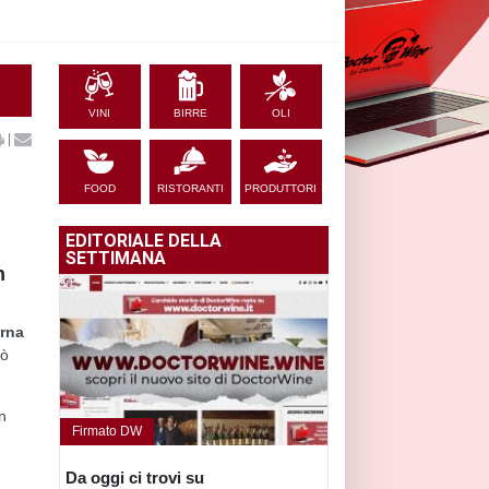
VINI
BIRRE
OLI
|
FOOD
RISTORANTI
PRODUTTORI
EDITORIALE DELLA
SETTIMANA
n
rna
uò
n
Firmato DW
Da oggi ci trovi su