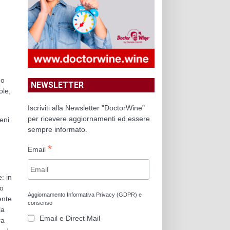
no
NEWSLETTER
ole,
Iscriviti alla Newsletter "DoctorWine"
per ricevere aggiornamenti ed essere
eni
sempre informato.
*
Email
: in
no
Aggiornamento Informativa Privacy (GDPR) e
ente
consenso
la
Email e Direct Mail
ra