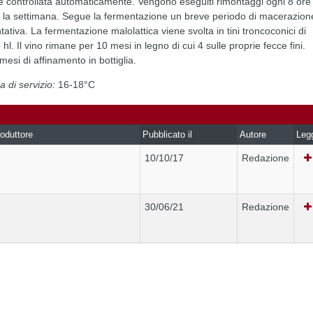
ene controllata automaticamente. Vengono eseguiti rimontaggi ogni 8 ore
 la settimana. Segue la fermentazione un breve periodo di macerazion
ativa. La fermentazione malolattica viene svolta in tini troncoconici di
hl. Il vino rimane per 10 mesi in legno di cui 4 sulle proprie fecce fini.
esi di affinamento in bottiglia.
 di servizio:
16-18°C
oduttore
Pubblicato il
Autore
Leg
10/10/17
Redazione
30/06/21
Redazione