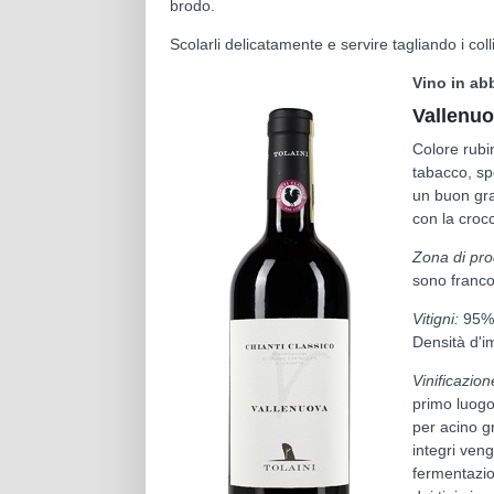
brodo.
Scolarli delicatamente e servire tagliando i co
Vino in ab
Vallenuo
Colore rubi
tabacco, spe
un buon gra
con la crocc
Zona di pro
sono franco-
Vitigni:
95% 
Densità d'i
Vinificazion
primo luogo 
per acino gr
integri veng
fermentazio