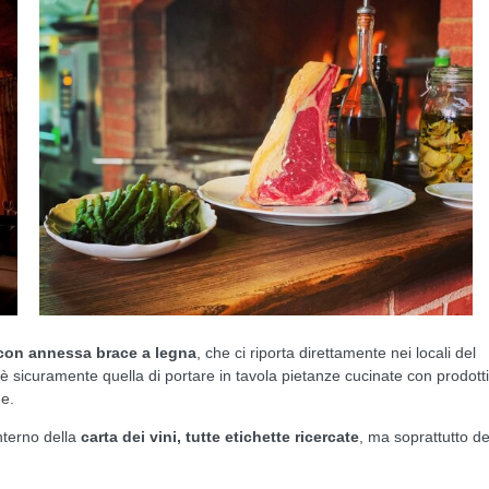
 con annessa brace a legna
, che ci riporta direttamente nei locali del
 è sicuramente quella di portare in tavola pietanze cucinate con prodotti
ne.
nterno della
carta dei vini, tutte etichette ricercate
, ma soprattutto de