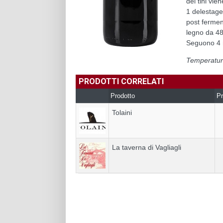
dei tini vi
1 delestage
post ferment
legno da 48 
Seguono 4 m
Temperatura
PRODOTTI CORRELATI
Prodotto
Pr
Tolaini
La taverna di Vagliagli