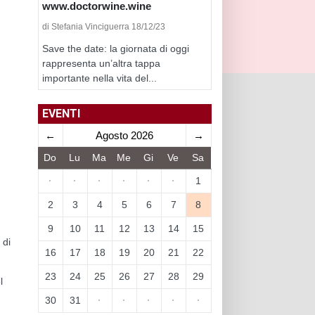
www.doctorwine.wine
di Stefania Vinciguerra 18/12/23
Save the date: la giornata di oggi
rappresenta un’altra tappa
importante nella vita del...
EVENTI
←
Agosto 2026
→
Do
Lu
Ma
Me
Gi
Ve
Sa
·
·
·
·
·
·
1
2
3
4
5
6
7
8
9
10
11
12
13
14
15
 di
16
17
18
19
20
21
22
23
24
25
26
27
28
29
l
30
31
·
·
·
·
·