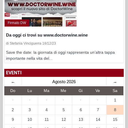
Firmato DW
Da oggi ci trovi su www.doctorwine.wine
di Stefania Vinciguerra 18/12/23
Save the date: la giornata di oggi rappresenta un’altra tappa
importante nella vita del...
EVENTI
←
Agosto 2026
→
Do
Lu
Ma
Me
Gi
Ve
Sa
·
·
·
·
·
·
1
2
3
4
5
6
7
8
9
10
11
12
13
14
15