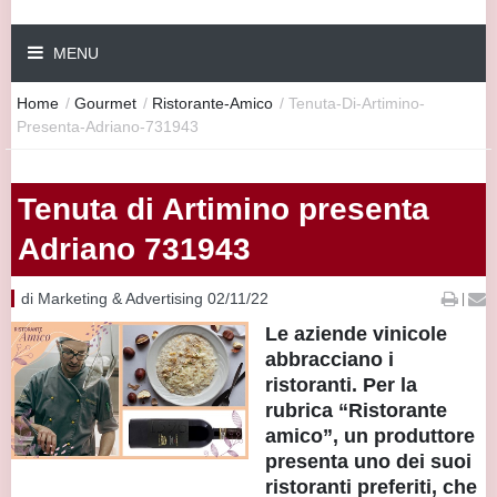
MENU
Home
/
Gourmet
/
Ristorante-Amico
/
Tenuta-Di-Artimino-
Presenta-Adriano-731943
Tenuta di Artimino presenta
Adriano 731943
di Marketing & Advertising 02/11/22
|
Le aziende vinicole
abbracciano i
ristoranti. Per la
rubrica “Ristorante
amico”, un produttore
presenta uno dei suoi
ristoranti preferiti, che