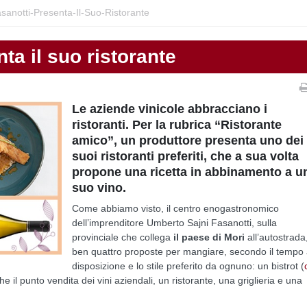
asanotti-Presenta-Il-Suo-Ristorante
ta il suo ristorante
Le aziende vinicole abbracciano i
ristoranti. Per la rubrica “Ristorante
amico”, un produttore presenta uno dei
suoi ristoranti preferiti, che a sua volta
propone una ricetta in abbinamento a u
suo vino.
Come abbiamo visto, il centro enogastronomico
dell’imprenditore Umberto Sajni Fasanotti, sulla
provinciale che collega
il paese di Mori
all’autostrada
ben quattro proposte per mangiare, secondo il tempo
disposizione e lo stile preferito da ognuno: un bistrot (
e il punto vendita dei vini aziendali, un ristorante, una griglieria e una