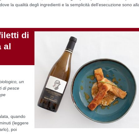
 dove la qualità degli ingredienti e la semplicità dell’esecuzione sono all
letti di
 al
biologico, un
ti di pesce
epe
alata, quando
 minuti (leggere
rlo), poi