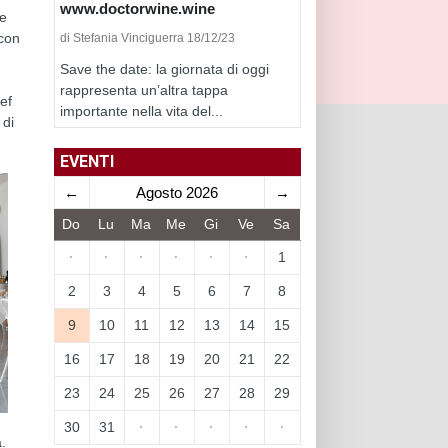
www.doctorwine.wine
ne
con
di Stefania Vinciguerra 18/12/23
Save the date: la giornata di oggi
rappresenta un’altra tappa
ef
importante nella vita del...
 di
EVENTI
←
Agosto 2026
→
Do
Lu
Ma
Me
Gi
Ve
Sa
·
·
·
·
·
·
1
2
3
4
5
6
7
8
9
10
11
12
13
14
15
16
17
18
19
20
21
22
23
24
25
26
27
28
29
30
31
·
·
·
·
·
.