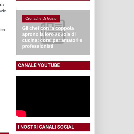
tra
azie
Cronache Di Gusto
Gli chef con la coppola
ica
aprono la loro scuola di
cucina: corsi per amatori e
professionisti
CANALE YOUTUBE
I NOSTRI CANALI SOCIAL