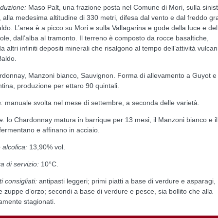
oduzione:
Maso Palt, una frazione posta nel Comune di Mori, sulla sinis
 alla medesima altitudine di 330 metri, difesa dal vento e dal freddo gr
ldo. L’area è a picco su Mori e sulla Vallagarina e gode della luce e del
sole, dall’alba al tramonto. Il terreno è composto da rocce basaltiche,
da altri infiniti depositi minerali che risalgono al tempo dell’attività vulcan
Baldo.
donnay, Manzoni bianco, Sauvignon. Forma di allevamento a Guyot e
ntina, produzione per ettaro 90 quintali.
:
manuale svolta nel mese di settembre, a seconda delle varietà.
e:
lo Chardonnay matura in barrique per 13 mesi, il Manzoni bianco e il
ermentano e affinano in acciaio.
alcolica:
13,90% vol.
 di servizio:
10°C.
 consigliati:
antipasti leggeri; primi piatti a base di verdure e asparagi,
e zuppe d’orzo; secondi a base di verdure e pesce, sia bollito che alla
amente stagionati.