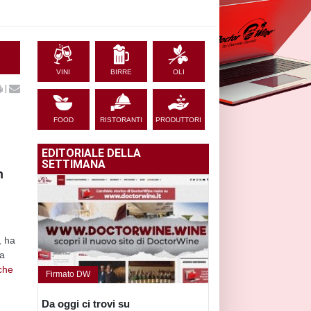
VINI
BIRRE
OLI
|
FOOD
RISTORANTI
PRODUTTORI
EDITORIALE DELLA
SETTIMANA
n
, ha
 a
che
Firmato DW
Da oggi ci trovi su