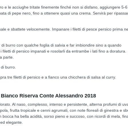
ro e le acciughe tritate finemente finché non si disfano, aggiungere 5-6
inata di pepe nero, fino a ottenere quasi una crema. Servirà per ripassar
ale e sbattete velocemente. Impanare i filetti di pesce persico prima ne
di burro con qualche foglia di salvia e far imbiondire sino a quando
i filetti di persico impanati e rosolarli da entrambe i lati fino a doratura.
da parte.
 di burro.
pra tre filetti di persico e a fianco una chicchera di salsa al curry.
 Bianco Riserva Conte Alessandro 2018
dorato. Al naso, complesso, intenso e persistente, alterna profumi di uv
ola, frutta tropicale e cenni agrumati, con note floreali di ginestra e sbu
n bocca ha bella acidità, sorso pieno e succoso, con ricordi di mela, fin
 ed elegante.