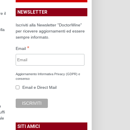
NEWSLETTER
e il
Iscriviti alla Newsletter "DoctorWine"
lla
per ricevere aggiornamenti ed essere
sempre informato.
*
Email
Aggiornamento Informativa Privacy (GDPR) e
consenso
Email e Direct Mail
a
ffi
ale
SITI AMICI