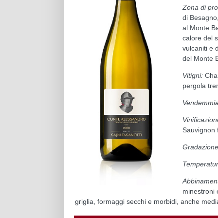
Zona di pr
di Besagno,
al Monte Ba
calore del 
vulcaniti e 
del Monte 
Vitigni:
Char
pergola tre
Vendemmia
Vinificazion
Sauvignon f
Gradazione 
Temperatura
Abbinamenti
minestroni 
griglia, formaggi secchi e morbidi, anche medi