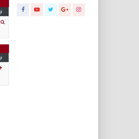
gi
gi