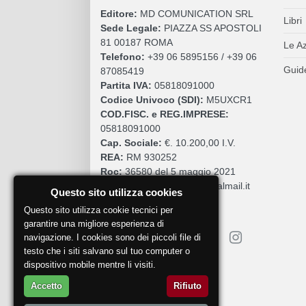
Editore:
MD COMUNICATION SRL
Libri
Sede Legale:
PIAZZA SS APOSTOLI
81 00187 ROMA
Le A
Telefono:
+39 06 5895156 / +39 06
Guide
87085419
Partita IVA:
05818091000
Codice Univoco (SDI):
M5UXCR1
COD.FISC. e REG.IMPRESE:
05818091000
Cap. Sociale:
€. 10.200,00 I.V.
REA:
RM 930252
Roc:
36580 del 5 maggio 2021
Pec:
mdcomunication@legalmail.it
Questo sito utilizza cookies
Questo sito utilizza cookie tecnici per
garantire una migliore esperienza di
navigazione. I cookies sono dei piccoli file di
testo che i siti salvano sul tuo computer o
dispositivo mobile mentre li visiti.
Segnala un problema
Accetto
Rifiuto