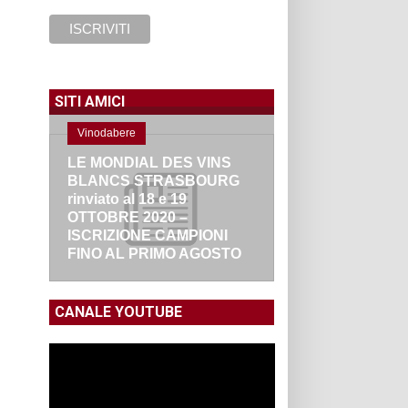
SITI AMICI
Vinodabere
LE MONDIAL DES VINS
BLANCS STRASBOURG
rinviato al 18 e 19
OTTOBRE 2020 –
ISCRIZIONE CAMPIONI
FINO AL PRIMO AGOSTO
CANALE YOUTUBE