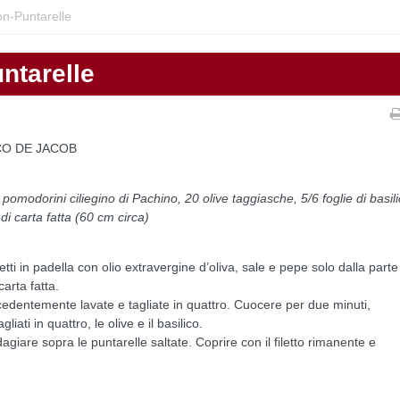
on-Puntarelle
untarelle
O DE JACOB
 pomodorini ciliegino di Pachino, 20 olive taggiasche, 5/6 foglie di basil
 di carta fatta (60 cm circa)
letti in padella con olio extravergine d’oliva, sale e pepe solo dalla parte
carta fatta.
ecedentemente lavate e tagliate in quattro. Cuocere per due minuti,
ati in quattro, le olive e il basilico.
dagiare sopra le puntarelle saltate. Coprire con il filetto rimanente e