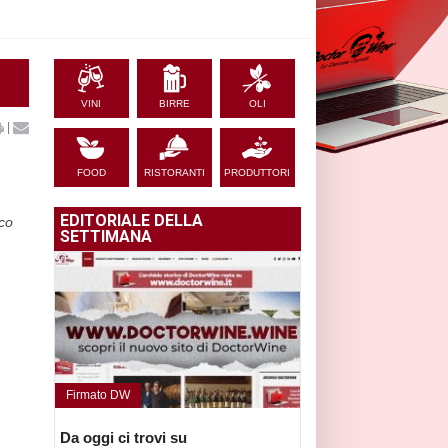
VINI
BIRRE
OLI
|
FOOD
RISTORANTI
PRODUTTORI
EDITORIALE DELLA
ico
SETTIMANA
Firmato DW
Da oggi ci trovi su