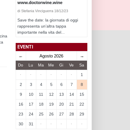
www.doctorwine.wine
di Stefania Vinciguerra 18/12/23
Save the date: la giornata di oggi
rappresenta un’altra tappa
importante nella vita del...
scina
ca
EVENTI
←
Agosto 2026
→
Do
Lu
Ma
Me
Gi
Ve
Sa
·
·
·
·
·
·
1
2
3
4
5
6
7
8
9
10
11
12
13
14
15
16
17
18
19
20
21
22
23
24
25
26
27
28
29
30
31
·
·
·
·
·