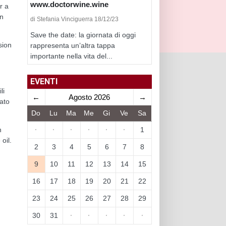
www.doctorwine.wine
r a
in
di Stefania Vinciguerra 18/12/23
Save the date: la giornata di oggi
sion
rappresenta un’altra tappa
importante nella vita del...
EVENTI
li
←
Agosto 2026
→
mato
Do
Lu
Ma
Me
Gi
Ve
Sa
·
·
·
·
·
·
1
n
oil.
2
3
4
5
6
7
8
9
10
11
12
13
14
15
16
17
18
19
20
21
22
23
24
25
26
27
28
29
30
31
·
·
·
·
·