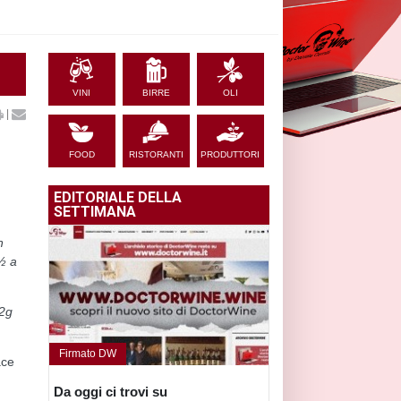
VINI
BIRRE
OLI
|
FOOD
RISTORANTI
PRODUTTORI
EDITORIALE DELLA
SETTIMANA
n
 ½ a
 2g
Firmato DW
ace
Da oggi ci trovi su