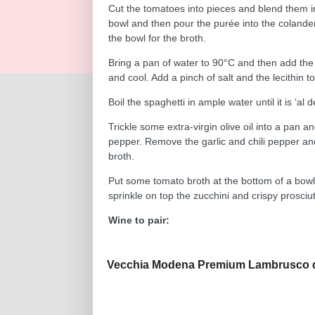
Cut the tomatoes into pieces and blend them in
bowl and then pour the purée into the colander 
the bowl for the broth.
Bring a pan of water to 90°C and then add the b
and cool. Add a pinch of salt and the lecithin to
Boil the spaghetti in ample water until it is ‘al
Trickle some extra-virgin olive oil into a pan an
pepper. Remove the garlic and chili pepper and
broth.
Put some tomato broth at the bottom of a bowl,
sprinkle on top the zucchini and crispy prosciutt
Wine to pair:
Vecchia Modena Premium Lambrusco d