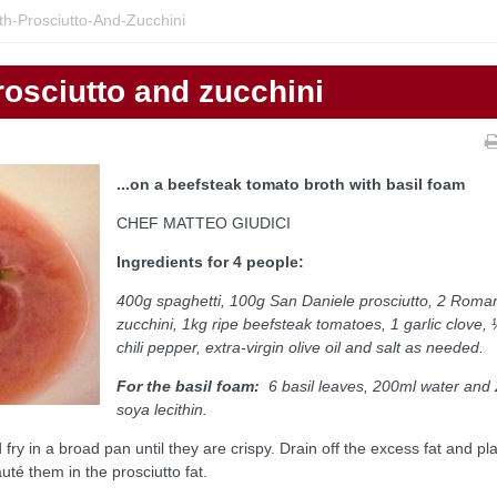
th-Prosciutto-And-Zucchini
rosciutto and zucchini
...on a beefsteak tomato broth with basil foam
CHEF MATTEO GIUDICI
Ingredients for 4 people:
400g spaghetti, 100g San Daniele prosciutto, 2 Roma
zucchini, 1kg ripe beefsteak tomatoes, 1 garlic clove,
chili pepper, extra-virgin olive oil and salt as needed.
For the basil foam:
6 basil leaves, 200ml water and
soya lecithin.
 fry in a broad pan until they are crispy. Drain off the excess fat and pl
uté them in the prosciutto fat.