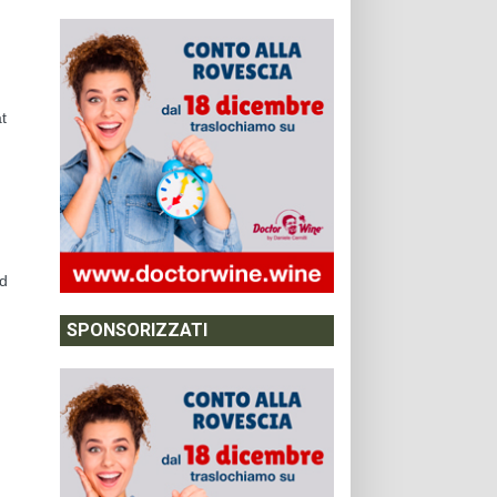
t
,
nd
SPONSORIZZATI