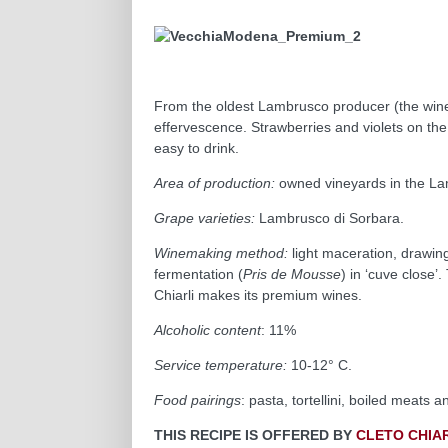
From the oldest Lambrusco producer (the winer
effervescence. Strawberries and violets on the
easy to drink.
Area of production:
owned vineyards in the La
Grape varieties:
Lambrusco di Sorbara.
Winemaking method:
light maceration, drawin
fermentation (
Pris de Mousse
) in ‘cuve close’
Chiarli makes its premium wines.
Alcoholic content
: 11%
Service temperature:
10-12° C.
Food pairings
: pasta, tortellini, boiled meats
THIS RECIPE IS OFFERED BY
CLETO CHIA