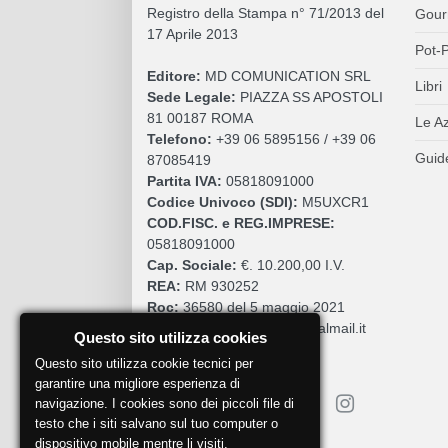
Registro della Stampa n° 71/2013 del
Gour
17 Aprile 2013
Pot-P
Editore:
MD COMUNICATION SRL
Libri
Sede Legale:
PIAZZA SS APOSTOLI
81 00187 ROMA
Le A
Telefono:
+39 06 5895156 / +39 06
Guide
87085419
Partita IVA:
05818091000
Codice Univoco (SDI):
M5UXCR1
COD.FISC. e REG.IMPRESE:
05818091000
Cap. Sociale:
€. 10.200,00 I.V.
REA:
RM 930252
Roc:
36580 del 5 maggio 2021
Pec:
mdcomunication@legalmail.it
Questo sito utilizza cookies
Questo sito utilizza cookie tecnici per
garantire una migliore esperienza di
navigazione. I cookies sono dei piccoli file di
testo che i siti salvano sul tuo computer o
dispositivo mobile mentre li visiti.