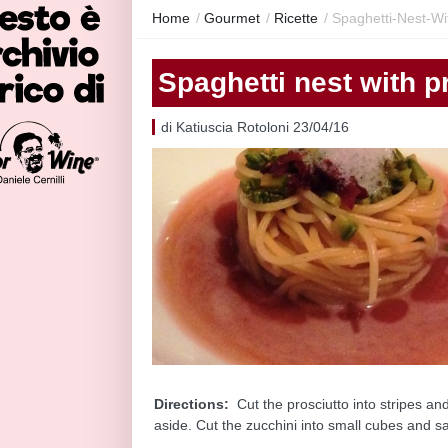
Home
/
Gourmet
/
Ricette
/
Spaghetti-Nest-Wi
Spaghetti nest with p
di Katiuscia Rotoloni 23/04/16
Directions:
Cut the prosciutto into stripes and
aside. Cut the zucchini into small cubes and sa