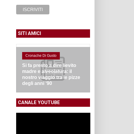
SITI AMICI
Cronache Di Gusto
Si fa presto a dire lievito
madre e alveolatura: il
nostro viaggio tra le pizze
degli anni ‘90
CANALE YOUTUBE