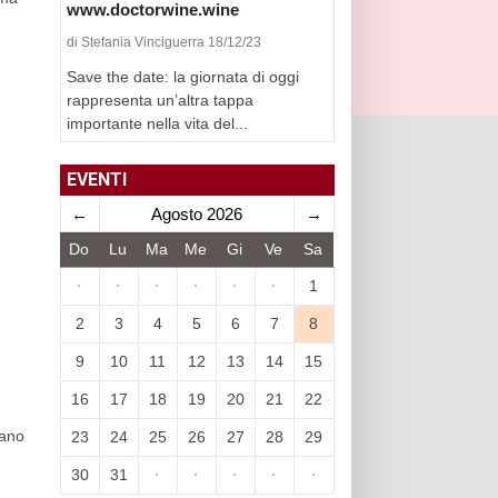
www.doctorwine.wine
di Stefania Vinciguerra 18/12/23
Save the date: la giornata di oggi
rappresenta un’altra tappa
importante nella vita del...
EVENTI
←
Agosto 2026
→
Do
Lu
Ma
Me
Gi
Ve
Sa
·
·
·
·
·
·
1
2
3
4
5
6
7
8
9
10
11
12
13
14
15
16
17
18
19
20
21
22
iano
23
24
25
26
27
28
29
30
31
·
·
·
·
·