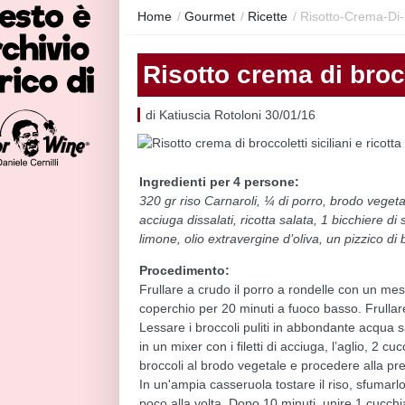
Home
/
Gourmet
/
Ricette
/
Risotto-Crema-Di-B
Risotto crema di brocco
di Katiuscia Rotoloni 30/01/16
Ingredienti per 4 persone:
320 gr riso Carnaroli, ¼ di porro, brodo vegetale
acciuga dissalati, ricotta salata, 1 bicchiere d
limone, olio extravergine d’oliva, un pizzico di 
Procedimento:
Frullare a crudo il porro a rondelle con un mes
coperchio per 20 minuti a fuoco basso. Frullar
Lessare i broccoli puliti in abbondante acqua sa
in un mixer con i filetti di acciuga, l’aglio, 2 c
broccoli al brodo vegetale e procedere alla pre
In un'ampia casseruola tostare il riso, sfumar
poco alla volta. Dopo 10 minuti, unire 1 cucchia