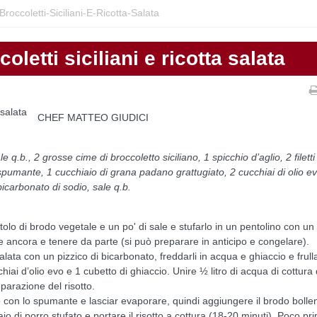
roccoletti-Siciliani-E-Ricotta-Salata
letti siciliani e ricotta salata
CHEF MATTEO GIUDICI
 q.b., 2 grosse cime di broccoletto siciliano, 1 spicchio d’aglio, 2 filetti
i spumante, 1 cucchiaio di grana padano grattugiato, 2 cucchiai di olio ev
bicarbonato di sodio, sale q.b.
tolo di brodo vegetale e un po' di sale e stufarlo in un pentolino con un
e ancora e tenere da parte (si può preparare in anticipo e congelare).
lata con un pizzico di bicarbonato, freddarli in acqua e ghiaccio e frulla
ucchiai d’olio evo e 1 cubetto di ghiaccio. Unire ½ litro di acqua di cottura 
parazione del risotto.
lo con lo spumante e lasciar evaporare, quindi aggiungere il brodo bolle
io di porro stufato e portare il risotto a cottura (18-20 minuti). Poco pr