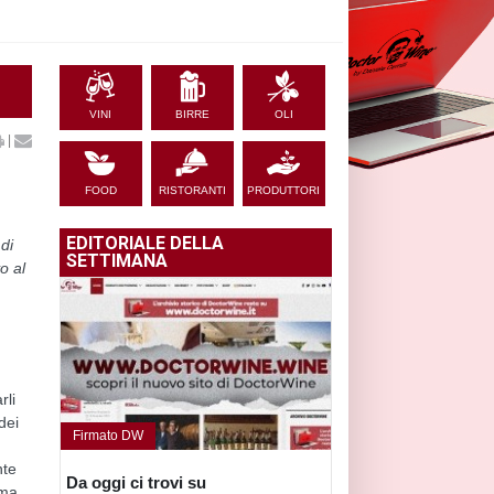
VINI
BIRRE
OLI
|
FOOD
RISTORANTI
PRODUTTORI
EDITORIALE DELLA
 di
SETTIMANA
o al
rli
dei
Firmato DW
nte
Da oggi ci trovi su
ima