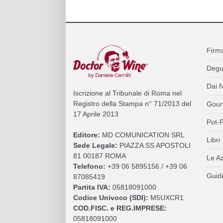
Firm
Degu
Dai N
Iscrizione al Tribunale di Roma nel
Registro della Stampa n° 71/2013 del
Gour
17 Aprile 2013
Pot-P
Editore:
MD COMUNICATION SRL
Libri
Sede Legale:
PIAZZA SS APOSTOLI
81 00187 ROMA
Le A
Telefono:
+39 06 5895156 / +39 06
Guide
87085419
Partita IVA:
05818091000
Codice Univoco (SDI):
M5UXCR1
COD.FISC. e REG.IMPRESE:
05818091000