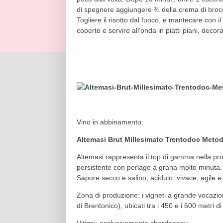
di spegnere aggiungere ¾ della crema di brocc
Togliere il risotto dal fuoco, e mantecare con i
coperto e servire all'onda in piatti piani, deco
Vino in abbinamento:
Altemasi Brut Millesimato Trentodoc Meto
Altemasi rappresenta il top di gamma nella pro
persistente con perlage a grana molto minuta. No
Sapore secco e salino, acidulo, vivace, agile e di
Zona di produzione: i vigneti a grande vocazion
di Brentonico), ubicati tra i 450 e i 600 metri di 
Vitigni: esclusivamente chardonnay.