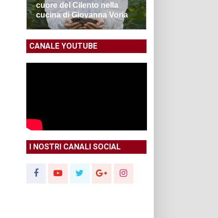
cuore del Cilento nella
cucina di Giovanna Voria
CANALE YOUTUBE
I NOSTRI CANALI SOCIAL