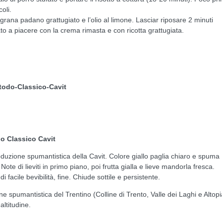
oli.
l grana padano grattugiato e l’olio al limone. Lasciar riposare 2 minuti
rato a piacere con la crema rimasta e con ricotta grattugiata.
do Classico Cavit
duzione spumantistica della Cavit. Colore giallo paglia chiaro e spuma
te di lieviti in primo piano, poi frutta gialla e lieve mandorla fresca.
 facile bevibilità, fine. Chiude sottile e persistente.
e spumantistica del Trentino (Colline di Trento, Valle dei Laghi e Altop
altitudine.