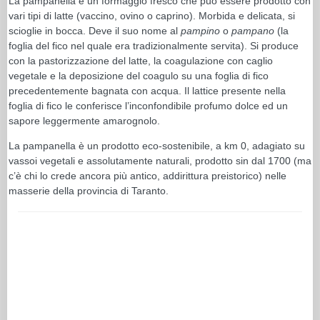
La pampanella è un formaggio fresco che può essere prodotto con
vari tipi di latte (vaccino, ovino o caprino). Morbida e delicata, si
scioglie in bocca. Deve il suo nome al
pampino
o
pampano
(la
foglia del fico nel quale era tradizionalmente servita). Si produce
con la pastorizzazione del latte, la coagulazione con caglio
vegetale e la deposizione del coagulo su una foglia di fico
precedentemente bagnata con acqua. Il lattice presente nella
foglia di fico le conferisce l’inconfondibile profumo dolce ed un
sapore leggermente amarognolo.
La pampanella è un prodotto eco-sostenibile, a km 0, adagiato su
vassoi vegetali e assolutamente naturali, prodotto sin dal 1700 (ma
c’è chi lo crede ancora più antico, addirittura preistorico) nelle
masserie della provincia di Taranto.