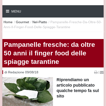
MENU
Home
/
Gourmet
/
Nel-Piatto
/
Pampanelle-Fresche-Da-Oltre-50-
Anni-Il-Finger-Food-Delle-Spiagge-Tarantine
Pampanelle fresche: da oltre
50 anni il finger food delle
spiagge tarantine
di Redazione 09/08/18
|
Riprendiamo un
articolo pubblicato
qualche tempo fa sul
sito