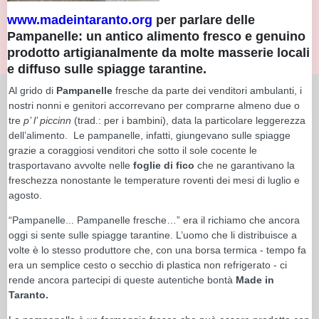
www.madeintaranto.org
per parlare delle
Pampanelle: un antico alimento fresco e genuino
prodotto artigianalmente da molte masserie locali
e diffuso sulle spiagge tarantine.
Al grido di
Pampanelle
fresche da parte dei venditori ambulanti, i
nostri nonni e genitori accorrevano per comprarne almeno due o
tre
p’ l’ piccinn
(trad.: per i bambini), data la particolare leggerezza
dell’alimento. Le pampanelle, infatti, giungevano sulle spiagge
grazie a coraggiosi venditori che sotto il sole cocente le
trasportavano avvolte nelle
foglie di fico
che ne garantivano la
freschezza nonostante le temperature roventi dei mesi di luglio e
agosto.
“Pampanelle... Pampanelle fresche…” era il richiamo che ancora
oggi si sente sulle spiagge tarantine. L’uomo che li distribuisce a
volte è lo stesso produttore che, con una borsa termica - tempo fa
era un semplice cesto o secchio di plastica non refrigerato - ci
rende ancora partecipi di queste autentiche bontà
Made in
Taranto.