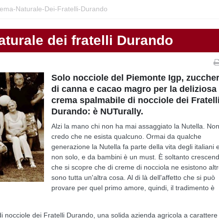
rema-Naturale-Dei-Fratelli-Durando
turale dei fratelli Durando
Solo nocciole del Piemonte Igp, zucche
di canna e cacao magro per la deliziosa
crema spalmabile di nocciole dei Fratell
Durando: è NUTurally.
Alzi la mano chi non ha mai assaggiato la Nutella. No
credo che ne esista qualcuno. Ormai da qualche
generazione la Nutella fa parte della vita degli italiani 
non solo, e da bambini è un must. È soltanto crescen
che si scopre che di creme di nocciola ne esistono alt
sono tutta un'altra cosa. Al di là dell'affetto che si può
provare per quel primo amore, quindi, il tradimento è
di nocciole dei Fratelli Durando, una solida azienda agricola a carattere