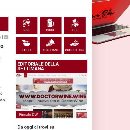
VINI
BIRRE
OLI
|
ro
FOOD
RISTORANTI
PRODUTTORI
i
EDITORIALE DELLA
SETTIMANA
n
e
do
re e
Firmato DW
Da oggi ci trovi su