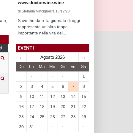
www.doctorwine.wine
di Stefania Vinciguerra 18/12/23
Save the date: la giornata di oggi
ate,
rappresenta un’altra tappa
importante nella vita del...
EVENTI
gi
←
Agosto 2026
→
Do
Lu
Ma
Me
Gi
Ve
Sa
·
·
·
·
·
·
1
2
3
4
5
6
7
8
9
10
11
12
13
14
15
16
17
18
19
20
21
22
23
24
25
26
27
28
29
30
31
·
·
·
·
·