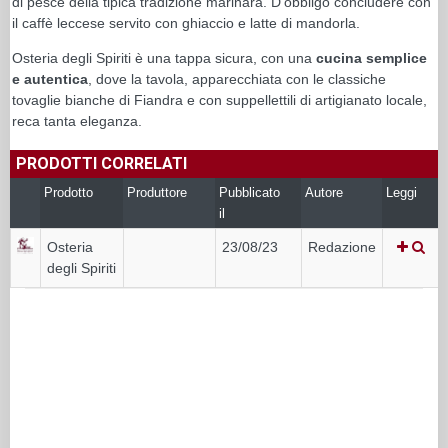
di pesce della tipica tradizione marinara. D’obbligo concludere con
il caffè leccese servito con ghiaccio e latte di mandorla.
Osteria degli Spiriti è una tappa sicura, con una
cucina semplice
e autentica
, dove la tavola, apparecchiata con le classiche
tovaglie bianche di Fiandra e con suppellettili di artigianato locale,
reca tanta eleganza.
PRODOTTI CORRELATI
Prodotto
Produttore
Pubblicato
Autore
Leggi
il
Osteria
23/08/23
Redazione
degli Spiriti