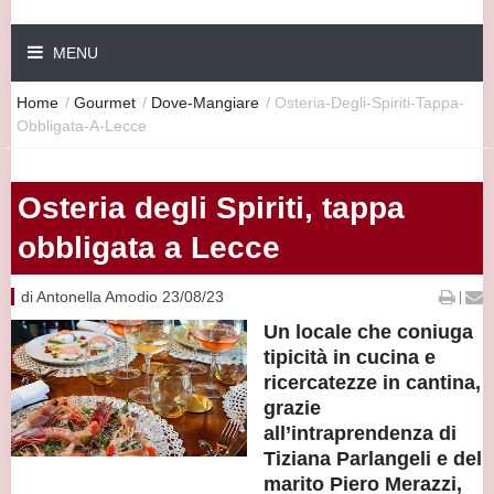
MENU
Home
/
Gourmet
/
Dove-Mangiare
/
Osteria-Degli-Spiriti-Tappa-
Obbligata-A-Lecce
Osteria degli Spiriti, tappa
obbligata a Lecce
di Antonella Amodio 23/08/23
|
Un locale che coniuga
tipicità in cucina e
ricercatezze in cantina,
grazie
all’intraprendenza di
Tiziana Parlangeli e del
marito Piero Merazzi,