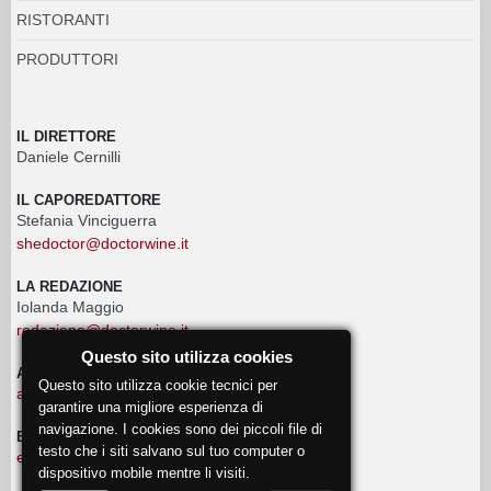
RISTORANTI
PRODUTTORI
IL DIRETTORE
Daniele Cernilli
IL CAPOREDATTORE
Stefania Vinciguerra
shedoctor@doctorwine.it
LA REDAZIONE
Iolanda Maggio
redazione@doctorwine.it
Questo sito utilizza cookies
ADVERTISING
Questo sito utilizza cookie tecnici per
advertising@doctorwine.it
garantire una migliore esperienza di
navigazione. I cookies sono dei piccoli file di
EVENTI
testo che i siti salvano sul tuo computer o
eventi@doctorwine.it
dispositivo mobile mentre li visiti.