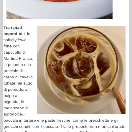
Tra i piatti
imperdibili
: le
soffici
pittule
fritte con
capocollo di
Martina Franca,
le polpette e le
braciole di
carne di cavallo
tuffate nel sugo
di pomodoro, il
polpo a
pignatta, le
melanzane in
agrodolce, il
baccalà in tartare e le paste fresche, come le orecchiette e gli
gnocchi conditi con il pescato. Tra le proposte non manca il crudo