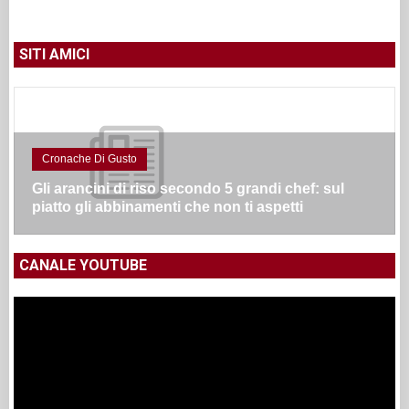
SITI AMICI
Cronache Di Gusto
Gli arancini di riso secondo 5 grandi chef: sul
piatto gli abbinamenti che non ti aspetti
CANALE YOUTUBE