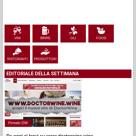
VINI
BIRRE
OLI
FOOD
RISTORANTI
PRODUTTORI
EDITORIALE DELLA SETTIMANA
Firmato DW
Da oggi ci trovi su www.doctorwine.wine