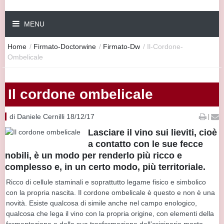
MENU
Home
/
Firmato-Doctorwine
/
Firmato-Dw
/
Il-Cordone-
Ombelicale
Il cordone ombelicale
di Daniele Cernilli 18/12/17
|
Lasciare il vino sui lieviti, cioè
a contatto con le sue fecce
nobili, è un modo per renderlo più ricco e
complesso e, in un certo modo, più territoriale.
Ricco di cellule staminali e soprattutto legame fisico e simbolico
con la propria nascita. Il cordone ombelicale è questo e non è una
novità. Esiste qualcosa di simile anche nel campo enologico,
qualcosa che lega il vino con la propria origine, con elementi della
fermentazione e della sua trasformazione dall’originario mosto