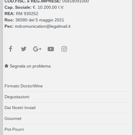
COD.FISC. e REG.IMPRESE:
05818091000
Cap. Sociale:
€. 10.200,00 I.V.
REA:
RM 930252
Roc:
36580 del 5 maggio 2021
Pec:
mdcomunication@legalmail.it
Segnala un problema
Firmato DoctorWine
Degustazioni
Dai Nostri Inviati
Gourmet
Pot-Pourri