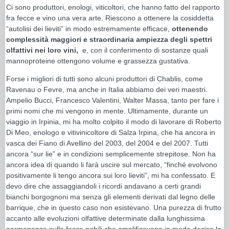
Ci sono produttori, enologi, viticoltori, che hanno fatto del rapporto
fra fecce e vino una vera arte. Riescono a ottenere la cosiddetta
“autolisi dei lieviti” in modo estremamente efficace,
ottenendo
complessità maggiori e straordinaria ampiezza degli spettri
olfattivi nei loro vini,
e, con il conferimento di sostanze quali
mannoproteine ottengono volume e grassezza gustativa.
Forse i migliori di tutti sono alcuni produttori di Chablis, come
Ravenau o Fevre, ma anche in Italia abbiamo dei veri maestri.
Ampelio Bucci, Francesco Valentini, Walter Massa, tanto per fare i
primi nomi che mi vengono in mente. Ultimamente, durante un
viaggio in Irpinia, mi ha molto colpito il modo di lavorare di Roberto
Di Meo, enologo e vitivinicoltore di Salza Irpina, che ha ancora in
vasca dei Fiano di Avellino del 2003, del 2004 e del 2007. Tutti
ancora “sur lie” e in condizioni semplicemente strepitose. Non ha
ancora idea di quando li farà uscire sul mercato, “finché evolvono
positivamente li tengo ancora sui loro lieviti”, mi ha confessato. E
devo dire che assaggiandoli i ricordi andavano a certi grandi
bianchi borgognoni ma senza gli elementi derivati dal legno delle
barrique, che in questo caso non esistevano. Una purezza di frutto
accanto alle evoluzioni olfattive determinate dalla lunghissima
permanenza sulle fecce nobili che amplificavano in modo deciso la