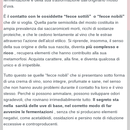
d’uva.
È il
contatto con le cosiddette “fecce sottili”
o “fecce nobili”
che dir si voglia. Quella parte semisolida del mosto costituita in
ampia prevalenza dai saccaromiceti morti, ricchi di sostanze
proteiche, e che le cedono lentamente al vino che le estrae
attraverso l’azione dell’alcol etilico. Si riprende, insomma, il senso
della sua origine e della sua nascita, diventa
più complesso e
ricco
, recupera elementi che hanno contribuito alla sua
metamorfosi. Acquista carattere, alla fine, e diventa qualcosa di
unico e di irripetibile.
Tutto questo se quelle “fecce nobili” che si presentano sotto forma
di una crema di vino, sono integre, profumate e sane, nel senso
che non hanno avuto problemi durante il contatto fra loro e il vino
stesso. Perché si possono ammalare, possono sviluppare odori
sgradevoli, che rovinano irrimediabilmente tutto.
Il segreto sta
nella
sanità delle uve di base, nel corretto modo di far
avvenire le fermentazioni
, senza che si producano elementi
negativi, come acetaldeidi, ossidazioni e persino note di riduzione
eccessive e controproducenti.