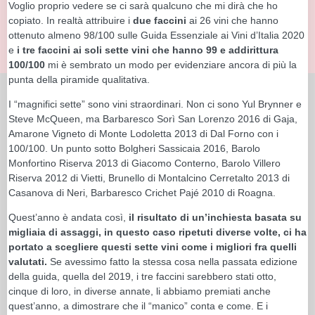
Voglio proprio vedere se ci sarà qualcuno che mi dirà che ho
copiato. In realtà attribuire i
due faccini
ai 26 vini che hanno
ottenuto almeno 98/100 sulle Guida Essenziale ai Vini d’Italia 2020
e
i tre faccini ai soli sette vini che hanno 99 e addirittura
100/100
mi è sembrato un modo per evidenziare ancora di più la
punta della piramide qualitativa.
I “magnifici sette” sono vini straordinari. Non ci sono Yul Brynner e
Steve McQueen, ma Barbaresco Sorì San Lorenzo 2016 di Gaja,
Amarone Vigneto di Monte Lodoletta 2013 di Dal Forno con i
100/100. Un punto sotto Bolgheri Sassicaia 2016, Barolo
Monfortino Riserva 2013 di Giacomo Conterno, Barolo Villero
Riserva 2012 di Vietti, Brunello di Montalcino Cerretalto 2013 di
Casanova di Neri, Barbaresco Crichet Pajé 2010 di Roagna.
Quest’anno è andata così,
il risultato di un’inchiesta basata su
migliaia di assaggi, in questo caso ripetuti diverse volte, ci ha
portato a scegliere questi sette vini come i migliori fra quelli
valutati.
Se avessimo fatto la stessa cosa nella passata edizione
della guida, quella del 2019, i tre faccini sarebbero stati otto,
cinque di loro, in diverse annate, li abbiamo premiati anche
quest’anno, a dimostrare che il “manico” conta e come. E i