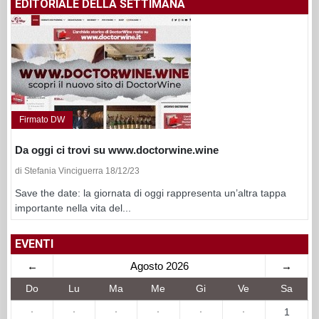
EDITORIALE DELLA SETTIMANA
Firmato DW
Da oggi ci trovi su www.doctorwine.wine
di Stefania Vinciguerra 18/12/23
Save the date: la giornata di oggi rappresenta un’altra tappa
importante nella vita del...
EVENTI
←
Agosto 2026
→
Do
Lu
Ma
Me
Gi
Ve
Sa
·
·
·
·
·
·
1