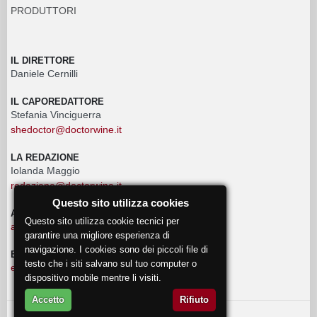
PRODUTTORI
IL DIRETTORE
Daniele Cernilli
IL CAPOREDATTORE
Stefania Vinciguerra
shedoctor@doctorwine.it
LA REDAZIONE
Iolanda Maggio
redazione@doctorwine.it
Questo sito utilizza cookies
ADVERTISING
Questo sito utilizza cookie tecnici per
advertising@doctorwine.it
garantire una migliore esperienza di
navigazione. I cookies sono dei piccoli file di
EVENTI
testo che i siti salvano sul tuo computer o
eventi@doctorwine.it
dispositivo mobile mentre li visiti.
Accetto
Rifiuto