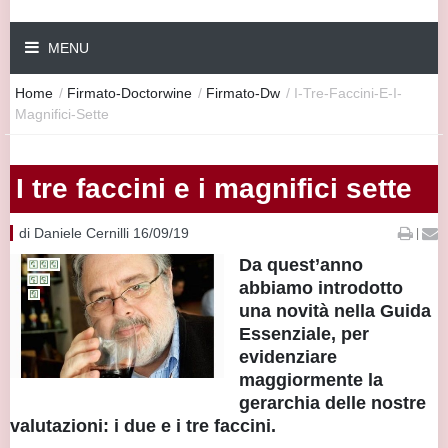
MENU
Home
/
Firmato-Doctorwine
/
Firmato-Dw
/
I-Tre-Faccini-E-I-
Magnifici-Sette
I tre faccini e i magnifici sette
di Daniele Cernilli 16/09/19
|
Da quest’anno
abbiamo introdotto
una novità nella Guida
Essenziale, per
evidenziare
maggiormente la
gerarchia delle nostre
valutazioni: i due e i tre faccini.