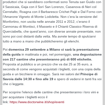
produttori che si sarebbero confermati sono Tenuta san Guido con
il Sassicaia, Gaja con il Sorì San Lorenzo, Casanova di Neri col
Cerretalto, Roagna con il Barbaresco Crichet Pajé e Dal Forno con
l’Amarone Vigneto di Monte Lodoletta. Non c’era la versione del
Monfortino, non uscita nelle annate 2011 e 2012, c’erano il
Cannonau di Montisci, il Masseto e il Chianti Classico Riserva di
Querciabella, che quest’anno, con diverse annate presentate, non
sono poi così distanti dalla vetta. Ma avrete tempo di spulciarvi
tutto a mano a mano che pubblicheremo gli elenchi.
Poi
domenica 29 settembre a Milano ci sarà la presentazione
della guida
in mattinata e poi, nel pomeriggio,
una degustazione
con 217 cantine che presenteranno più di 600 etichette.
Proposta al pubblico a un prezzo che va dai 25 ai 35 euro, a
seconda di come vengono acquistati i biglietti, con una copia della
guida e un bicchiere in omaggio. Sarà nei saloni del
Principe di
Savoia dalle 14:30 e fino alle 19
e spero di vedervi in tanti fra voi
che ci leggete.
Per scoprire l'elenco delle cantine che presenteranno i loro vini e
per acquistare i biglietti ecco il
link:
https://www.doctorwine.it/shop/eventi