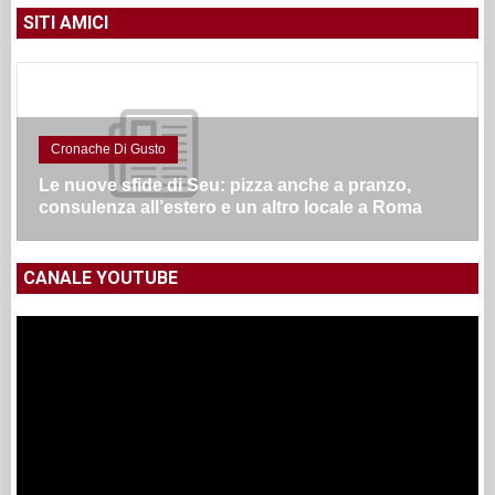
SITI AMICI
Cronache Di Gusto
Le nuove sfide di Seu: pizza anche a pranzo,
consulenza all’estero e un altro locale a Roma
CANALE YOUTUBE