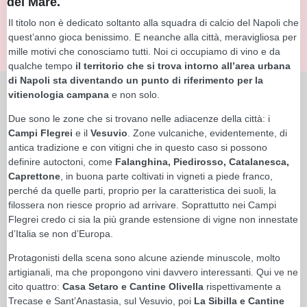
del Mare.
Il titolo non è dedicato soltanto alla squadra di calcio del Napoli che
quest’anno gioca benissimo. E neanche alla città, meravigliosa per
mille motivi che conosciamo tutti. Noi ci occupiamo di vino e da
qualche tempo
il territorio che si trova intorno all’area urbana
di Napoli sta diventando un punto di riferimento per la
vitienologia campana
e non solo.
Due sono le zone che si trovano nelle adiacenze della città: i
Campi Flegrei
e il
Vesuvio
. Zone vulcaniche, evidentemente, di
antica tradizione e con vitigni che in questo caso si possono
definire autoctoni, come
Falanghina, Piedirosso, Catalanesca,
Caprettone
, in buona parte coltivati in vigneti a piede franco,
perché da quelle parti, proprio per la caratteristica dei suoli, la
filossera non riesce proprio ad arrivare. Soprattutto nei Campi
Flegrei credo ci sia la più grande estensione di vigne non innestate
d’Italia se non d’Europa.
Protagonisti della scena sono alcune aziende minuscole, molto
artigianali, ma che propongono vini davvero interessanti. Qui ve ne
cito quattro:
Casa Setaro e Cantine Olivella
rispettivamente a
Trecase e Sant’Anastasia, sul Vesuvio, poi
La Sibilla e Cantine