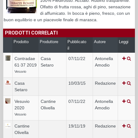
100% Piedirosso. Acciaio. Rubino trasparente.
Olfatto di frutta rossa, aghi di pino, sensazione
di affumicato. In bocca è pieno, fresco, con un
buon equilibrio e un piacevole finale di marasca.
PRODOTTI CORRELATI
Prodotto
Produttore
Pubblicato
Autore
Leggi
il
Contradae
Casa
07/11/22
Antonella
61∙37 2019
Setaro
Amodio
Vesuvio
Casa
10/03/15
Redazione
Setaro
Vesuvio
Cantine
07/11/22
Antonella
2020
Olivella
Amodio
Vesuvio
Cantine
19/11/19
Redazione
Olivella