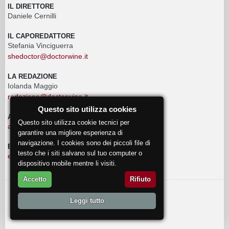
IL DIRETTORE
Daniele Cernilli
IL CAPOREDATTORE
Stefania Vinciguerra
shedoctor@doctorwine.it
LA REDAZIONE
Iolanda Maggio
redazione@doctorwine.it
Questo sito utilizza cookies
ADVERTISING
Questo sito utilizza cookie tecnici per
advertising@doctorwine.it
garantire una migliore esperienza di
navigazione. I cookies sono dei piccoli file di
EVENTI
testo che i siti salvano sul tuo computer o
eventi@doctorwine.it
dispositivo mobile mentre li visiti.
Accetto
Rifiuto
© 2018
DoctorWine
.
Leggi tutto
Chi Siamo
Autori
Contattaci
Privacy