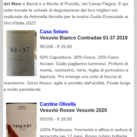
del Mare
a Bacoli e a Monte di Procida, nei Campi Flegrei. E qui
sotto trovate le schede di degustazione dei loro migliori vini
realizzate da Antonella Amodio per la nostra
Guida Essenziale ai
Vini d’Italia
2023
.
Casa Setaro
Vesuvio Bianco Contradae 61∙37 2019
95/100 - € 25,00
50% Caprettone, 30% Greco, 20% Fiano.
Acciaio. Giallo paglierino luminoso. Profumi di
menta, rosmarino, mirto, foglia di pomodoro e
liquirizia. Poi emerge una nota di buccia di
mandarino. Sorso fresco, agile e sorretto dall’acidità. Finale lungo
e molto persistente.
Cantine Olivella
Vesuvio Rosso Vesuvio 2020
93/100 - € 28,00
100% Piedirosso. Fermenta e affina in anfora di
terracotta per 12 mesi. Rosso rubino brillante.