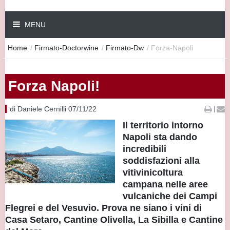
MENU
Home
/
Firmato-Doctorwine
/
Firmato-Dw
/
Forza-Napoli
Forza Napoli!
di Daniele Cernilli 07/11/22
|
Il territorio intorno
Napoli sta dando
incredibili
soddisfazioni alla
vitivinicoltura
campana nelle aree
vulcaniche dei Campi
Flegrei e del Vesuvio. Prova ne siano i vini di
Casa Setaro, Cantine Olivella, La Sibilla e Cantine