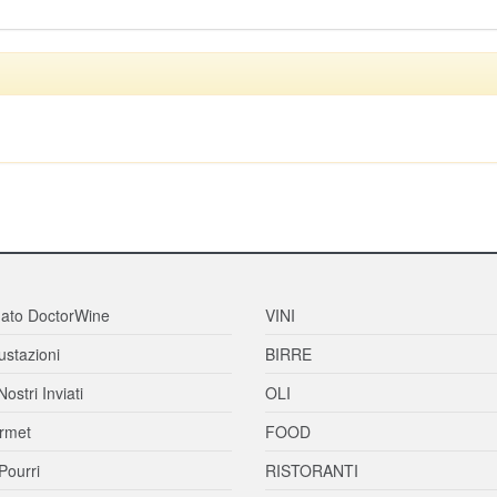
ato DoctorWine
VINI
stazioni
BIRRE
Nostri Inviati
OLI
rmet
FOOD
Pourri
RISTORANTI