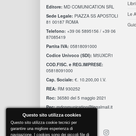
Libri
Editore:
MD COMUNICATION SRL
Le A
Sede Legale:
PIAZZA SS APOSTOLI
81 00187 ROMA
Guid
Telefono:
+39 06 5895156 / +39 06
87085419
Partita IVA:
05818091000
Codice Univoco (SDI):
M5UXCR1
COD.FISC. e REG.IMPRESE:
05818091000
Cap. Sociale:
€. 10.200,00 I.V.
REA:
RM 930252
Roc:
36580 del 5 maggio 2021
Pec:
mdcomunication@legalmail.it
Questo sito utilizza cookies
Questo sito utilizza cookie tecnici per
garantire una migliore esperienza di
navigazione. I cookies sono dei piccoli file di