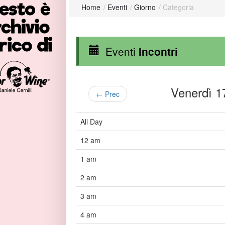
Home
/
Eventi
/
Giorno
/
Categoria
Eventi
Incontri
Venerdì 
← Prec
All Day
12 am
1 am
2 am
3 am
4 am