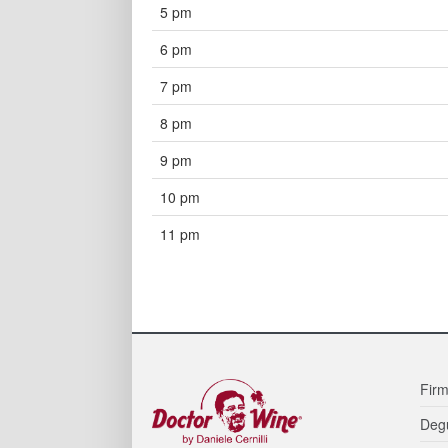
5 pm
6 pm
7 pm
8 pm
9 pm
10 pm
11 pm
Firm
Degu