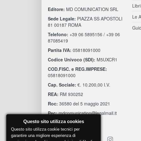
Libri
Editore:
MD COMUNICATION SRL
Le A
Sede Legale:
PIAZZA SS APOSTOLI
81 00187 ROMA
Guid
Telefono:
+39 06 5895156 / +39 06
87085419
Partita IVA:
05818091000
Codice Univoco (SDI):
M5UXCR1
COD.FISC. e REG.IMPRESE:
05818091000
Cap. Sociale:
€. 10.200,00 I.V.
REA:
RM 930252
Roc:
36580 del 5 maggio 2021
Pec:
mdcomunication@legalmail.it
Questo sito utilizza cookies
Questo sito utilizza cookie tecnici per
garantire una migliore esperienza di