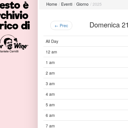
Home
/
Eventi
/
Giorno
/
2025
Domenica 2
← Prec
All Day
12 am
1 am
2 am
3 am
4 am
5 am
6 am
7 am