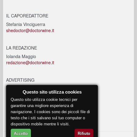
IL CAPOREDATTORE
Stefania Vinciguerra
shedoctor@doctorwine.it
LA REDAZIONE
Iolanda Maggio
redazione@doctorwine.it
ADVERTISING
advertising@doctorwine.it
Questo sito utilizza cookies
Questo sito utilizza cookie tecnici per
EVENTI
garantire una migliore esperienza di
navigazione. I cookies sono dei piccoli file di
eventi@doctorwine.it
testo che i siti salvano sul tuo computer o
dispositivo mobile mentre li visiti.
Accetto
Rifiuto