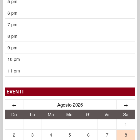
5 pm
6 pm
7 pm
8 pm
9 pm
10 pm
11 pm
EVENTI
←
Agosto 2026
→
Do
Lu
Ma
Me
Gi
Ve
Sa
·
·
·
·
·
·
1
2
3
4
5
6
7
8