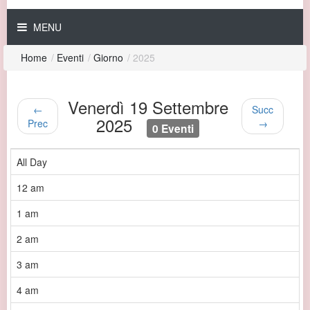
MENU
Home
/
Eventi
/
Giorno
/
2025
Venerdì 19 Settembre
←
Succ
2025
Prec
→
0 Eventi
All Day
12 am
1 am
2 am
3 am
4 am