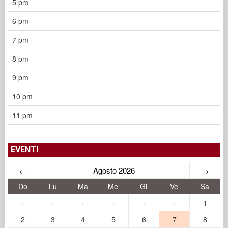
5 pm
6 pm
7 pm
8 pm
9 pm
10 pm
11 pm
EVENTI
←
Agosto 2026
→
Do
Lu
Ma
Me
Gi
Ve
Sa
·
·
·
·
·
·
1
2
3
4
5
6
7
8