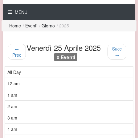
MENU
Home
/
Eventi
/
Giorno
/
2025
Venerdì 25 Aprile 2025
←
Succ
Prec
→
0 Eventi
All Day
12 am
1 am
2 am
3 am
4 am