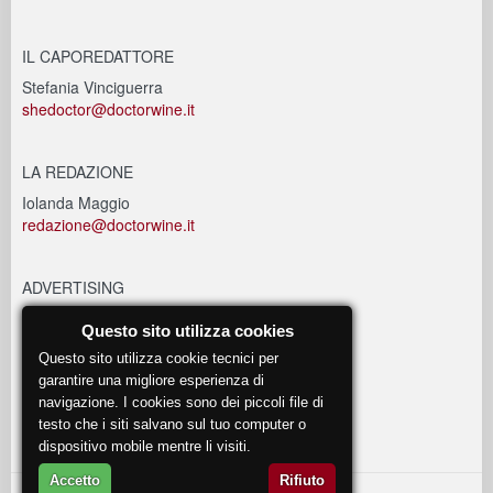
IL CAPOREDATTORE
Stefania Vinciguerra
shedoctor@doctorwine.it
LA REDAZIONE
Iolanda Maggio
redazione@doctorwine.it
ADVERTISING
advertising@doctorwine.it
Questo sito utilizza cookies
Questo sito utilizza cookie tecnici per
EVENTI
garantire una migliore esperienza di
navigazione. I cookies sono dei piccoli file di
eventi@doctorwine.it
testo che i siti salvano sul tuo computer o
dispositivo mobile mentre li visiti.
Accetto
Rifiuto