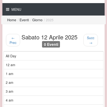
MENU
Home
/
Eventi
/
Giorno
/
2025
Sabato 12 Aprile 2025
←
Succ
Prec
→
0 Eventi
All Day
12 am
1 am
2 am
3 am
4 am