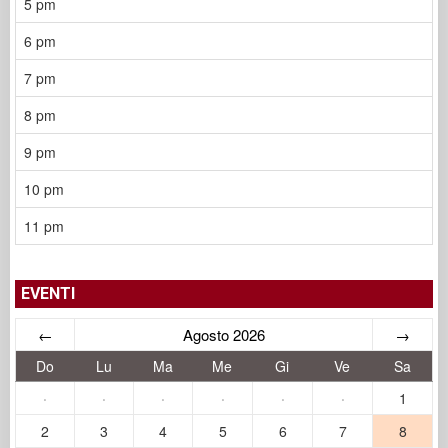
5 pm
6 pm
7 pm
8 pm
9 pm
10 pm
11 pm
EVENTI
←
Agosto 2026
→
Do
Lu
Ma
Me
Gi
Ve
Sa
·
·
·
·
·
·
1
2
3
4
5
6
7
8