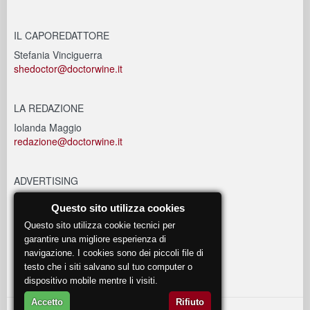
IL CAPOREDATTORE
Stefania Vinciguerra
shedoctor@doctorwine.it
LA REDAZIONE
Iolanda Maggio
redazione@doctorwine.it
ADVERTISING
advertising@doctorwine.it
Questo sito utilizza cookies
Questo sito utilizza cookie tecnici per
EVENTI
garantire una migliore esperienza di
navigazione. I cookies sono dei piccoli file di
eventi@doctorwine.it
testo che i siti salvano sul tuo computer o
dispositivo mobile mentre li visiti.
Accetto
Rifiuto