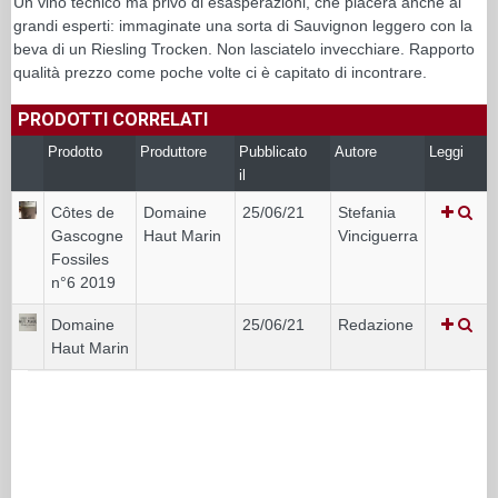
Un vino tecnico ma privo di esasperazioni, che piacerà anche ai
grandi esperti: immaginate una sorta di Sauvignon leggero con la
beva di un Riesling Trocken. Non lasciatelo invecchiare. Rapporto
qualità prezzo come poche volte ci è capitato di incontrare.
PRODOTTI CORRELATI
Prodotto
Produttore
Pubblicato
Autore
Leggi
il
Côtes de
Domaine
25/06/21
Stefania
Gascogne
Haut Marin
Vinciguerra
Fossiles
n°6 2019
Domaine
25/06/21
Redazione
Haut Marin