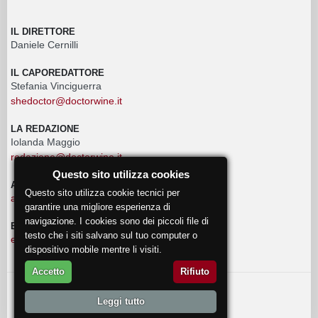
IL DIRETTORE
Daniele Cernilli
IL CAPOREDATTORE
Stefania Vinciguerra
shedoctor@doctorwine.it
LA REDAZIONE
Iolanda Maggio
redazione@doctorwine.it
Questo sito utilizza cookies
ADVERTISING
Questo sito utilizza cookie tecnici per
advertising@doctorwine.it
garantire una migliore esperienza di
navigazione. I cookies sono dei piccoli file di
EVENTI
testo che i siti salvano sul tuo computer o
eventi@doctorwine.it
dispositivo mobile mentre li visiti.
Accetto
Rifiuto
© 2018
DoctorWine
.
Leggi tutto