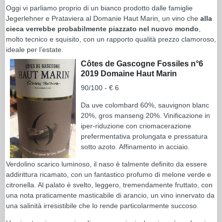
Oggi vi parliamo proprio di un bianco prodotto dalle famiglie
Jegerlehner e Prataviera al Domanie Haut Marin, un vino che
alla
cieca verrebbe probabilmente piazzato nel nuovo mondo
,
molto tecnico e squisito, con un rapporto qualità prezzo clamoroso,
ideale per l’estate.
Côtes de Gascogne Fossiles n°6
2019 Domaine Haut Marin
90/100 - € 6
Da uve colombard 60%, sauvignon blanc
20%, gros manseng 20%. Vinificazione in
iper-riduzione con criomacerazione
prefermentativa prolungata e pressatura
sotto azoto. Affinamento in acciaio.
Verdolino scarico luminoso, il naso è talmente definito da essere
addirittura ricamato, con un fantastico profumo di melone verde e
citronella. Al palato è svelto, leggero, tremendamente fruttato, con
una nota praticamente masticabile di arancio, un vino innervato da
una salinità irresistibile che lo rende particolarmente succoso.