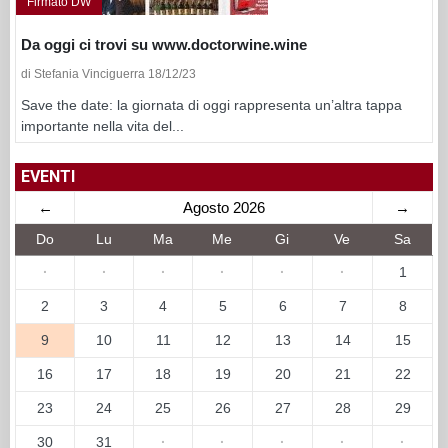
Firmato DW
Da oggi ci trovi su www.doctorwine.wine
di Stefania Vinciguerra 18/12/23
Save the date: la giornata di oggi rappresenta un’altra tappa
importante nella vita del...
EVENTI
←
Agosto 2026
→
Do
Lu
Ma
Me
Gi
Ve
Sa
·
·
·
·
·
·
1
2
3
4
5
6
7
8
9
10
11
12
13
14
15
16
17
18
19
20
21
22
23
24
25
26
27
28
29
30
31
·
·
·
·
·