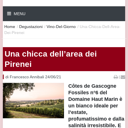
MENU
Home
/
Degustazioni
/
Vino-Del-Giorno
/
Una-Chicca-Dell-Area-
Dei-Pirenei
Una chicca dell’area dei
Pirenei
di Francesco Annibali 24/06/21
|
Côtes de Gascogne
Fossiles n°6 del
Domaine Haut Marin è
un bianco ideale per
l’estate,
profumatissimo e dalla
salinità irresistibile. E