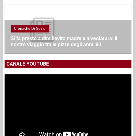
Cronache Di Gusto
Si fa presto a dire lievito madre e alveolatura: il
nostro viaggio tra le pizze degli anni ‘90
CANALE YOUTUBE