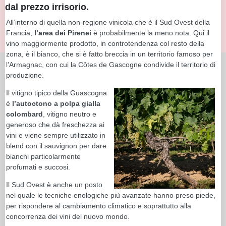
dal prezzo irrisorio.
All’interno di quella non-regione vinicola che è il Sud Ovest della
Francia,
l’area dei Pirenei
è probabilmente la meno nota. Qui il
vino maggiormente prodotto, in controtendenza col resto della
zona, è il bianco, che si è fatto breccia in un territorio famoso per
l’Armagnac, con cui la Côtes de Gascogne condivide il territorio di
produzione.
Il vitigno tipico della Guascogna
è
l’autoctono a polpa gialla
colombard
, vitigno neutro e
generoso che dà freschezza ai
vini e viene sempre utilizzato in
blend con il sauvignon per dare
bianchi particolarmente
profumati e succosi.
Il Sud Ovest è anche un posto
nel quale le tecniche enologiche più avanzate hanno preso piede,
per rispondere al cambiamento climatico e soprattutto alla
concorrenza dei vini del nuovo mondo.