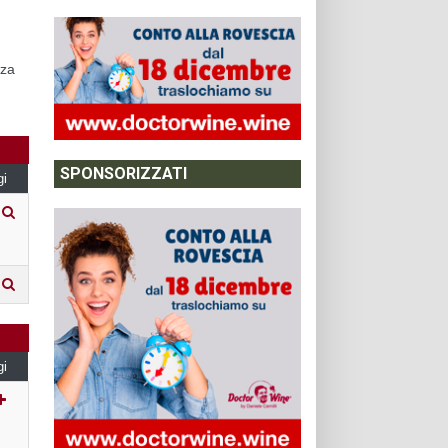
zza
SPONSORIZZATI
gi
gi