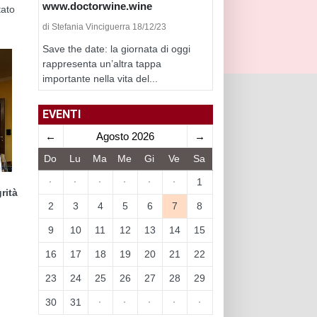
www.doctorwine.wine
tato
di Stefania Vinciguerra 18/12/23
Save the date: la giornata di oggi
rappresenta un’altra tappa
importante nella vita del...
EVENTI
←
Agosto 2026
→
Do
Lu
Ma
Me
Gi
Ve
Sa
·
·
·
·
·
·
1
rità
2
3
4
5
6
7
8
9
10
11
12
13
14
15
16
17
18
19
20
21
22
23
24
25
26
27
28
29
30
31
·
·
·
·
·