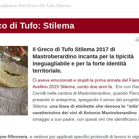
radizione-Del-Greco-Di-Tufo-Stilema
co di Tufo: Stilema
Il Greco di Tufo Stilema 2017 di
Mastroberardino incanta per la tipicità
ineguagliabile e per la forte identità
territoriale.
Ci aveva emozionati e stupiti la prima annata del Fian
Avellino 2015 Stilema, uscito due anni fa.
Ero con Dan
Cernilli nella cantina di Mastroberardino, quando Piero
presentò in anteprima, spiegando il senso del progett
Stilema:
una linea di etichette che rievoca lo “stile
caratteristico dei vini di Antonio Mastroberardino
.
omaggio a suo padre, con questi vini che identificano i
pre-fillossera
, e vedono poi applicati specifici protocolli di lavoro in vi