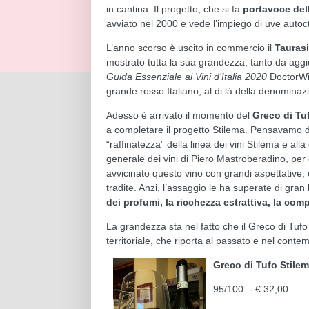
in cantina. Il progetto, che si fa
portavoce delle
avviato nel 2000 e vede l’impiego di uve autocto
L’anno scorso è uscito in commercio il
Taurasi
mostrato tutta la sua grandezza, tanto da aggi
Guida Essenziale ai Vini d’Italia
2020
DoctorWi
grande rosso Italiano, al di là della denominaz
Adesso è arrivato il momento del
Greco di Tu
a completare il progetto Stilema. Pensavamo di
“raffinatezza” della linea dei vini Stilema e alla
generale dei vini di Piero Mastroberadino, per
avvicinato questo vino con grandi aspettative,
tradite. Anzi, l’assaggio le ha superate di gran
dei profumi, la ricchezza estrattiva, la comp
La grandezza sta nel fatto che il Greco di Tufo S
territoriale, che riporta al passato e nel conte
Greco di Tufo Stile
95/100 - € 32,00