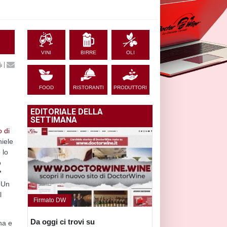
VINI
BIRRE
OLI
|
FOOD
RISTORANTI
PRODUTTORI
EDITORIALE DELLA
SETTIMANA
o di
iele
 lo
o
”
 Un
l
Firmato DW
Da oggi ci trovi su
gna e