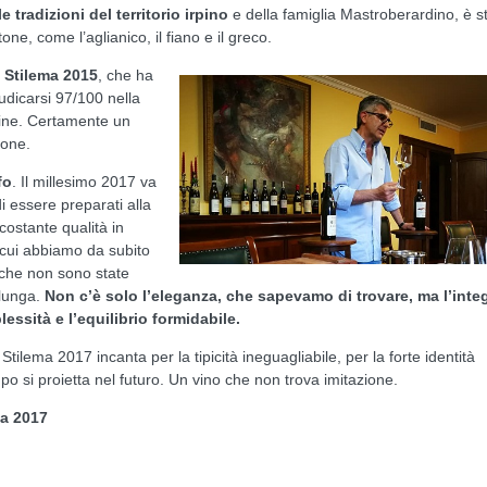
 tradizioni del territorio irpino
e della famiglia Mastroberardino, è s
ne, come l’aglianico, il fiano e il greco.
 Stilema 2015
, che ha
udicarsi 97/100 nella
ne. Certamente un
ione.
fo
. Il millesimo 2017 va
 essere preparati alla
 costante qualità in
 cui abbiamo da subito
 che non sono state
 lunga.
Non c’è solo l’eleganza, che sapevamo di trovare, ma l’integ
lessità e l’equilibrio formidabile.
tilema 2017 incanta per la tipicità ineguagliabile, per la forte identità
mpo si proietta nel futuro. Un vino che non trova imitazione.
ma 2017