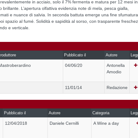
prevalentemente in acciaio, solo il 7% fermenta e matura per 12 mesi in
o brillante. L’apertura olfattiva evidenzia note di mela, pesca gialla,
umati e nuance di salvia. In seconda battuta emerge una fine sfumatura
oi spazio al fumé. Solidità e sapidità al sorso, con trasparente fresche
ondo e verticale.
roduttore
Pubblicato il
Autore
Leg
Mastroberardino
04/06/20
Antonella
Amodio
11/01/14
Redazione
Pubblicato il
Autore
Categoria
Leg
12/04/2018
Daniele Cernilli
A Wine a day