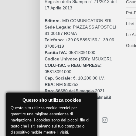
Registro della Stampa n° 71/2013 del
Gour
17 Aprile 2013
Pot-P
Editore:
MD COMUNICATION SRL
Libri
Sede Legale:
PIAZZA SS APOSTOLI
81 00187 ROMA
Le A
Telefono:
+39 06 5895156 / +39 06
Guide
87085419
Partita IVA:
05818091000
Codice Univoco (SDI):
M5UXCR1
COD.FISC. e REG.IMPRESE:
05818091000
Cap. Sociale:
€. 10.200,00 I.V.
REA:
RM 930252
Roc:
36580 del 5 maggio 2021
Pec:
mdcomunication@legalmail.it
Questo sito utilizza cookies
Questo sito utilizza cookie tecnici per
garantire una migliore esperienza di
navigazione. I cookies sono dei piccoli file di
testo che i siti salvano sul tuo computer o
dispositivo mobile mentre li visiti.