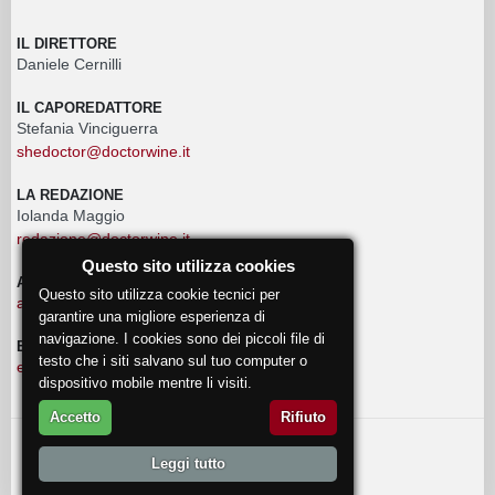
IL DIRETTORE
Daniele Cernilli
IL CAPOREDATTORE
Stefania Vinciguerra
shedoctor@doctorwine.it
LA REDAZIONE
Iolanda Maggio
redazione@doctorwine.it
Questo sito utilizza cookies
ADVERTISING
Questo sito utilizza cookie tecnici per
advertising@doctorwine.it
garantire una migliore esperienza di
navigazione. I cookies sono dei piccoli file di
EVENTI
testo che i siti salvano sul tuo computer o
eventi@doctorwine.it
dispositivo mobile mentre li visiti.
Accetto
Rifiuto
© 2018
DoctorWine
.
Leggi tutto
Chi Siamo
Autori
Contattaci
Privacy