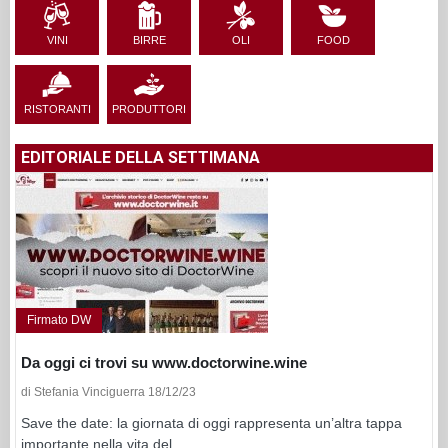
VINI
BIRRE
OLI
FOOD
RISTORANTI
PRODUTTORI
EDITORIALE DELLA SETTIMANA
Firmato DW
Da oggi ci trovi su www.doctorwine.wine
di Stefania Vinciguerra 18/12/23
Save the date: la giornata di oggi rappresenta un’altra tappa
importante nella vita del...