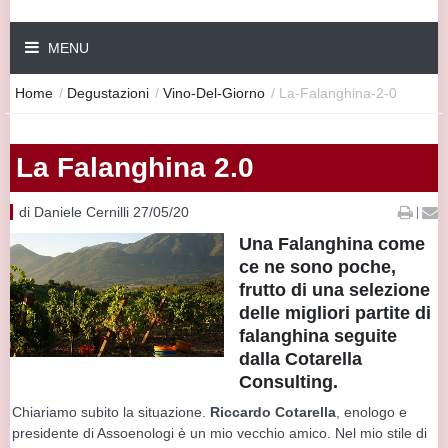
MENU
Home
/
Degustazioni
/
Vino-Del-Giorno
/
La-Falanghina-2-0
La Falanghina 2.0
di Daniele Cernilli 27/05/20
|
Una Falanghina come
ce ne sono poche,
frutto di una selezione
delle migliori partite di
falanghina seguite
dalla Cotarella
Consulting.
Chiariamo subito la situazione.
Riccardo
Cotarella
, enologo e
presidente di Assoenologi è un mio vecchio amico. Nel mio stile di