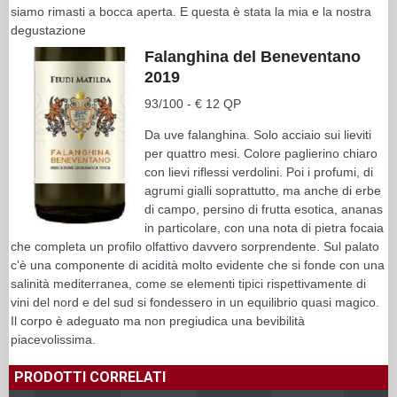
siamo rimasti a bocca aperta. E questa è stata la mia e la nostra
degustazione
Falanghina del Beneventano
2019
93/100 - € 12 QP
Da uve falanghina. Solo acciaio sui lieviti
per quattro mesi. Colore paglierino chiaro
con lievi riflessi verdolini. Poi i profumi, di
agrumi gialli soprattutto, ma anche di erbe
di campo, persino di frutta esotica, ananas
in particolare, con una nota di pietra focaia
che completa un profilo olfattivo davvero sorprendente. Sul palato
c'è una componente di acidità molto evidente che si fonde con una
salinità mediterranea, come se elementi tipici rispettivamente di
vini del nord e del sud si fondessero in un equilibrio quasi magico.
Il corpo è adeguato ma non pregiudica una bevibilità
piacevolissima.
PRODOTTI CORRELATI