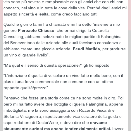
vita sono più severo e rompiscatole con gli amici che con chi non
conosco, nel vino e in tutte le cose della vita. Perché dagli amici mi
aspetto sincerità e lealtà, come credo facciano tutti.
Qualche giorno fa mi ha chiamato e mi ha detto “insieme a mio
genero
Pierpaolo Chiasso
, che ormai dirige la Cotarella
Consulting, abbiamo selezionato le migliori partite di Falanghina
del Beneventano dalle aziende alle quali facciamo consulenza e
abbiamo creato una piccola azienda,
Feudi Matilda
, per produrre
un vino di grande livello”.
“Ma qual è il senso di questa operazione?” gli ho risposto.
“L’intenzione è quella di veicolare un vino fatto molto bene, con il
plus di una forza commerciale non comune e con un ottimo
rapporto qualità/prezzo”.
Pensavo che fosse una storia come ce ne sono molte in giro. Poi
però mi ha fatto avere due bottiglia di quella Falanghina, appena
imbottigliata, me la sono assaggiata con Riccardo Viscardi e
Stefania Vinciguerra, rispettivamente vice curatore della guida e
capo redattore di DoctorWine, e devo dire che
eravamo
sicuramente curiosi ma anche tendenzialmente critici.
Invece