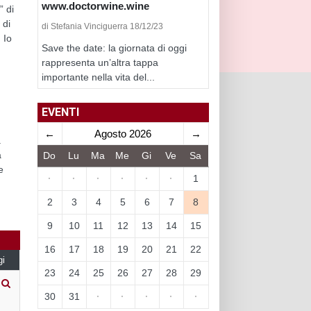
www.doctorwine.wine
” di
 di
di Stefania Vinciguerra 18/12/23
 Io
Save the date: la giornata di oggi
rappresenta un’altra tappa
importante nella vita del...
EVENTI
←
Agosto 2026
→
a
a
Do
Lu
Ma
Me
Gi
Ve
Sa
e
·
·
·
·
·
·
1
2
3
4
5
6
7
8
9
10
11
12
13
14
15
16
17
18
19
20
21
22
gi
23
24
25
26
27
28
29
30
31
·
·
·
·
·