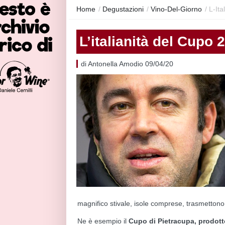
Home
/
Degustazioni
/
Vino-Del-Giorno
/
L-It
L’italianità del Cupo 
di Antonella Amodio 09/04/20
magnifico stivale, isole comprese, trasmetton
Ne è esempio il
Cupo di Pietracupa, prodott