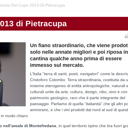
alianita-Del-Cupo-2013-Di-Pietracupa
2013 di Pietracupa
Un fiano straordinario, che viene prodot
solo nelle annate migliori e poi riposa i
cantina qualche anno prima di essere
immesso sul mercato.
L’Italia “terra di santi, poeti, navigatori” come la descr
Cristoforo Colombo. Terra straordinaria, costituita da 
insieme eterogeneo di entità antropologiche, naturali 
culturali unite da arte, cultura, design, cibo, vino e co
patrimonio geologico, raro che è parte integrante del
paesaggio. Parliamo di quella “italianità” che gli altri p
ammirano, e che i vini prodotti dal nord al sud di ques
o in modo chiaro.
o nell’areale di Montefredane
, in quel territorio irpino che tira fuori gr