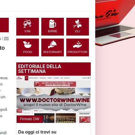
VINI
BIRRE
OLI
|
to
FOOD
RISTORANTI
PRODUTTORI
n
EDITORIALE DELLA
SETTIMANA
iveva
un
e
n un
opoli
to
Firmato DW
Da oggi ci trovi su
andi