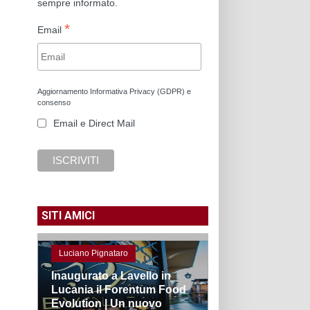
sempre informato.
*
Email
Aggiornamento Informativa Privacy (GDPR) e
consenso
Email e Direct Mail
SITI AMICI
Luciano Pignataro
Inaugurato a Lavello in
Lucania il Forentum Food
Evolution | Un nuovo