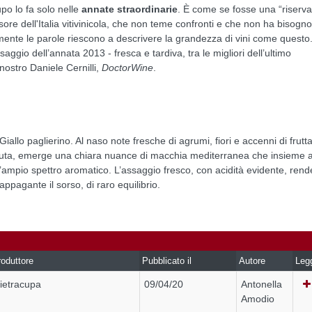
Cupo lo fa solo nelle
annate straordinarie
. È come se fosse una “riserva
ore dell'Italia vitivinicola, che non teme confronti e che non ha bisogno
lmente le parole riescono a descrivere la grandezza di vini come questo.
ggio dell’annata 2013 - fresca e tardiva, tra le migliori dell’ultimo
nostro Daniele Cernilli,
DoctorWine
.
Giallo paglierino. Al naso note fresche di agrumi, fiori e accenni di frutt
ttuta, emerge una chiara nuance di macchia mediterranea che insieme 
 l’ampio spettro aromatico. L’assaggio fresco, con acidità evidente, rend
appagante il sorso, di raro equilibrio.
oduttore
Pubblicato il
Autore
Leg
ietracupa
09/04/20
Antonella
Amodio