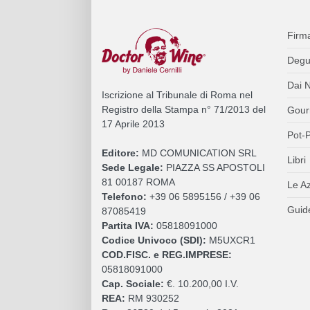
Firm
Degu
Dai N
Iscrizione al Tribunale di Roma nel
Registro della Stampa n° 71/2013 del
Gour
17 Aprile 2013
Pot-P
Editore:
MD COMUNICATION SRL
Libri
Sede Legale:
PIAZZA SS APOSTOLI
81 00187 ROMA
Le A
Telefono:
+39 06 5895156 / +39 06
Guide
87085419
Partita IVA:
05818091000
Codice Univoco (SDI):
M5UXCR1
COD.FISC. e REG.IMPRESE:
05818091000
Cap. Sociale:
€. 10.200,00 I.V.
REA:
RM 930252