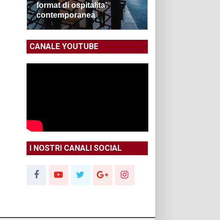
format di ospitalita’
contemporanea
CANALE YOUTUBE
I NOSTRI CANALI SOCIAL