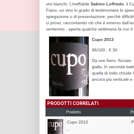
vini bianchi. L’ineffabile
Sabino Loffredo
, il 
Fiano, un vino in grado di testimoniare lo spess
spiegazione o di presentazione, perché diffici
ci provo, raccontando ciò che è emerso dall’assa
ventennio - aperta qualche settimana fa con il 
Cupo 2013
98/100 - € 30
Da uve fiano. Acciaio. 
gialla. In seconda ba
quella di iodio chiude
ancora più verticale e 
PRODOTTI CORRELATI
Prodotto
Pr
Cupo 2013
P
_