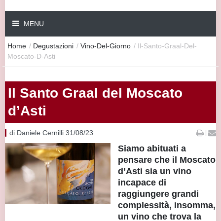
MENU
Home
/
Degustazioni
/
Vino-Del-Giorno
/
Il-Santo-Graal-Del-
Moscato-D-Asti
Il Santo Graal del Moscato
d’Asti
di Daniele Cernilli 31/08/23
|
Siamo abituati a
pensare che il Moscato
d’Asti sia un vino
incapace di
raggiungere grandi
complessità, insomma,
un vino che trova la