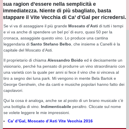
sua ragion d’essere nella semplicità e
immediatezza. Niente di più sbagliato, basta
stappare il Vite Vecchia di Ca’ d’Gal per ricredersi.
Se vi va di assaggiare il più grande
Moscato d’Asti
di tutti i tempi
e vi va anche di spendere un bel po’ di euro, quasi 50 per la
cronaca, assaggiate questo vino. Lo produce una cantina
leggendaria di
Santo Stefano Belbo
, che insieme a Canelli è la
capitale del Moscato d’Asti.
Il proprietario di chiama
Alessandro Boido
ed è decisamente un
visionario, perché ha pensato di produrre un vino straordinario con
una varietà con la quale per anni si fece il vino che si vinceva al
tiro a segno dei luna park. Mi vengono in mente Bela Bartok e
George Gershwin, che da canti e musiche popolari hanno fatto dei
capolavori.
Qui la cosa è analoga, anche se al posto di un brano musicale c’è
una bottiglia di vino.
Indimenticabile
peraltro. Cliccate sul nome
se volete leggere le mie impressioni.
Ca’ d’Gal, Moscato d’Asti Vite Vecchia 2016