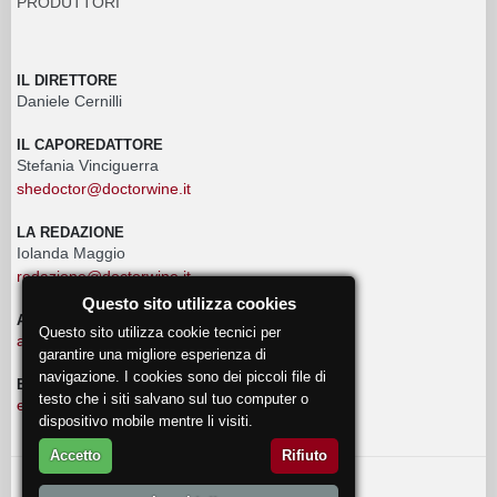
PRODUTTORI
IL DIRETTORE
Daniele Cernilli
IL CAPOREDATTORE
Stefania Vinciguerra
shedoctor@doctorwine.it
LA REDAZIONE
Iolanda Maggio
redazione@doctorwine.it
Questo sito utilizza cookies
ADVERTISING
Questo sito utilizza cookie tecnici per
advertising@doctorwine.it
garantire una migliore esperienza di
navigazione. I cookies sono dei piccoli file di
EVENTI
testo che i siti salvano sul tuo computer o
eventi@doctorwine.it
dispositivo mobile mentre li visiti.
Accetto
Rifiuto
© 2018
DoctorWine
.