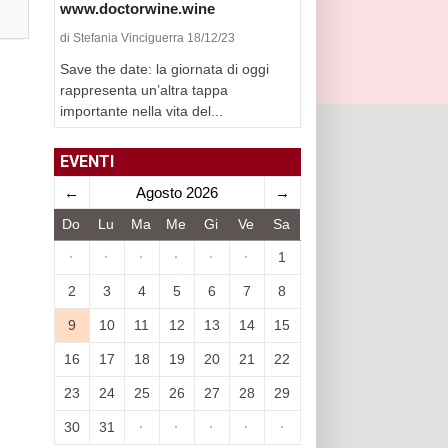
www.doctorwine.wine
di Stefania Vinciguerra 18/12/23
Save the date: la giornata di oggi
rappresenta un’altra tappa
importante nella vita del...
EVENTI
←
Agosto 2026
→
Do
Lu
Ma
Me
Gi
Ve
Sa
·
·
·
·
·
·
1
2
3
4
5
6
7
8
9
10
11
12
13
14
15
16
17
18
19
20
21
22
23
24
25
26
27
28
29
30
31
·
·
·
·
·