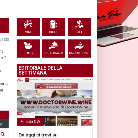
VINI
BIRRE
OLI
|
nt
FOOD
RISTORANTI
PRODUTTORI
er?
EDITORIALE DELLA
o
SETTIMANA
nins
se
Firmato DW
gi
Da oggi ci trovi su