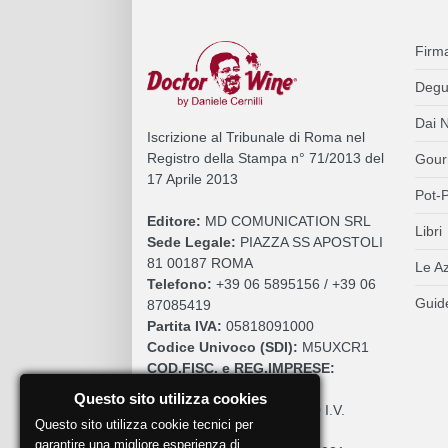
Firm
Degu
Dai N
Iscrizione al Tribunale di Roma nel
Registro della Stampa n° 71/2013 del
Gour
17 Aprile 2013
Pot-P
Editore:
MD COMUNICATION SRL
Libri
Sede Legale:
PIAZZA SS APOSTOLI
81 00187 ROMA
Le A
Telefono:
+39 06 5895156 / +39 06
Guide
87085419
Partita IVA:
05818091000
Codice Univoco (SDI):
M5UXCR1
COD.FISC. e REG.IMPRESE:
05818091000
Questo sito utilizza cookies
Cap. Sociale:
€. 10.200,00 I.V.
Questo sito utilizza cookie tecnici per
REA:
RM 930252
garantire una migliore esperienza di