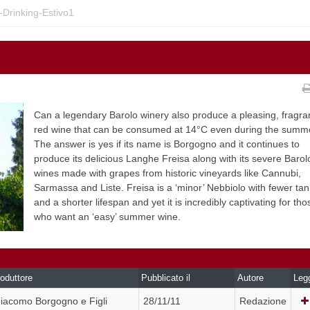
-Drinking-Estivo1
Can a legendary Barolo winery also produce a pleasing, fragra
red wine that can be consumed at 14°C even during the summ
The answer is yes if its name is Borgogno and it continues to
produce its delicious Langhe Freisa along with its severe Barol
wines made with grapes from historic vineyards like Cannubi,
Sarmassa and Liste. Freisa is a ‘minor’ Nebbiolo with fewer tan
and a shorter lifespan and yet it is incredibly captivating for tho
who want an ‘easy’ summer wine.
oduttore
Pubblicato il
Autore
Leg
iacomo Borgogno e Figli
28/11/11
Redazione