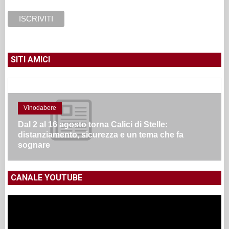
SITI AMICI
Vinodabere
Dal 2 al 16 agosto torna Calici di Stelle:
distanziamento, sicurezza e un tema che fa
sognare
CANALE YOUTUBE