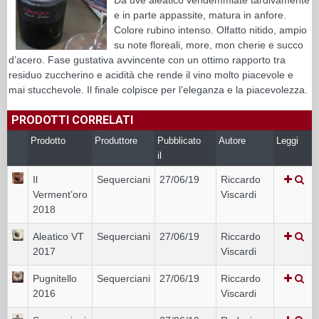
e in parte appassite, matura in anfore.
Colore rubino intenso. Olfatto nitido, ampio
su note floreali, more, mon cherie e succo
d’acero. Fase gustativa avvincente con un ottimo rapporto tra
residuo zuccherino e acidità che rende il vino molto piacevole e
mai stucchevole. Il finale colpisce per l’eleganza e la piacevolezza.
PRODOTTI CORRELATI
Prodotto
Produttore
Pubblicato
Autore
Leggi
il
Il
Sequerciani
27/06/19
Riccardo
Verment’oro
Viscardi
2018
Aleatico VT
Sequerciani
27/06/19
Riccardo
2017
Viscardi
Pugnitello
Sequerciani
27/06/19
Riccardo
2016
Viscardi