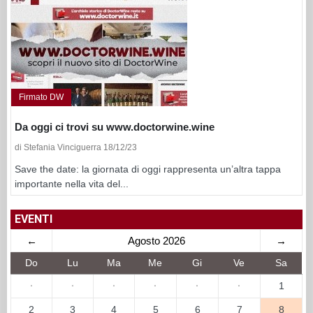
Firmato DW
Da oggi ci trovi su www.doctorwine.wine
di Stefania Vinciguerra 18/12/23
Save the date: la giornata di oggi rappresenta un’altra tappa
importante nella vita del...
EVENTI
←
Agosto 2026
→
Do
Lu
Ma
Me
Gi
Ve
Sa
·
·
·
·
·
·
1
2
3
4
5
6
7
8