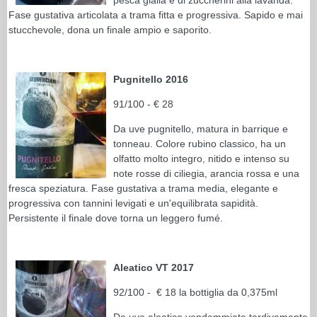
Fase gustativa articolata a trama fitta e progressiva. Sapido e mai
stucchevole, dona un finale ampio e saporito.
Pugnitello 2016
91/100 - € 28
Da uve pugnitello, matura in barrique e
tonneau. Colore rubino classico, ha un
olfatto molto integro, nitido e intenso su
note rosse di ciliegia, arancia rossa e una
fresca speziatura. Fase gustativa a trama media, elegante e
progressiva con tannini levigati e un'equilibrata sapidità.
Persistente il finale dove torna un leggero fumé.
Aleatico VT 2017
92/100 - € 18 la bottiglia da 0,375ml
Da uve aleatico vendemmiate tardivamente