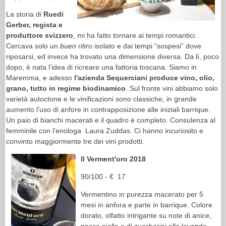
La storia di
Ruedi
Gerber, regista e
produttore svizzero
, mi ha fatto tornare ai tempi romantici.
Cercava solo un
buen ritiro
isolato e dai tempi “sospesi” dove
riposarsi, ed invece ha trovato una dimensione diversa. Da lì, poco
dopo, è nata l’idea di ricreare una fattoria toscana. Siamo in
Maremma, e adesso
l'azienda Sequerciani produce vino, olio,
grano, tutto in regime biodinamico
. Sul fronte vini abbiamo solo
varietà autoctone e le vinificazioni sono classiche, in grande
aumento l’uso di anfore in contrapposizione alle iniziali barrique.
Un paio di bianchi macerati e il quadro è completo. Consulenza al
femminile con l’enologa Laura Zuddas. Ci hanno incuriosito e
convinto maggiormente tre dei vini prodotti.
Il Verment'oro 2018
90/100 - € 17
Vermentino in purezza macerato per 5
mesi in anfora e parte in barrique. Colore
dorato, olfatto intrigante su note di anice,
pesca gialla e di zuccherini alla lavanda.