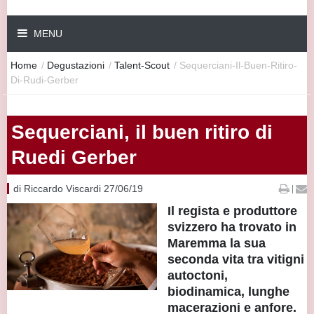
MENU
Home
/
Degustazioni
/
Talent-Scout
/
Sequerciani-Il-Buen-Ritiro-
Di-Rudi-Gerber
Sequerciani, il buen ritiro di
Ruedi Gerber
di Riccardo Viscardi 27/06/19
|
Il regista e produttore
svizzero ha trovato in
Maremma la sua
seconda vita tra vitigni
autoctoni,
biodinamica, lunghe
macerazioni e anfore.