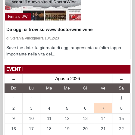
Firmato DW
Da oggi ci trovi su www.doctorwine.wine
di Stefania Vinciguerra 18/12/23
Save the date: la giornata di oggi rappresenta un’altra tappa
importante nella vita del...
EVENTI
←
Agosto 2026
→
Do
Lu
Ma
Me
Gi
Ve
Sa
·
·
·
·
·
·
1
2
3
4
5
6
7
8
9
10
11
12
13
14
15
16
17
18
19
20
21
22