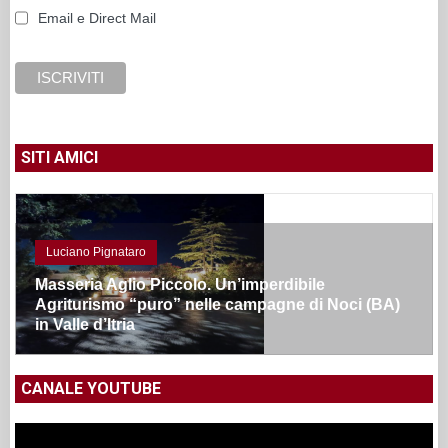
Email e Direct Mail
SITI AMICI
Luciano Pignataro
Masseria Aglio Piccolo. Un’imperdibile
Agriturismo “puro” nelle campagne di Noci (BA)
in Valle d’Itria
CANALE YOUTUBE