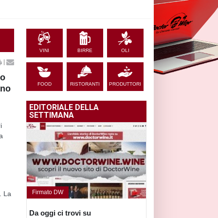
VINI
BIRRE
OLI
|
to
FOOD
RISTORANTI
PRODUTTORI
ano
EDITORIALE DELLA
SETTIMANA
i
ta
Firmato DW
. La
Da oggi ci trovi su