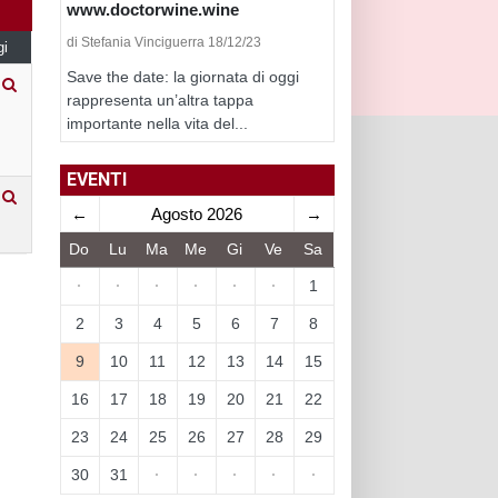
www.doctorwine.wine
di Stefania Vinciguerra 18/12/23
gi
Save the date: la giornata di oggi
rappresenta un’altra tappa
importante nella vita del...
EVENTI
←
Agosto 2026
→
Do
Lu
Ma
Me
Gi
Ve
Sa
·
·
·
·
·
·
1
2
3
4
5
6
7
8
9
10
11
12
13
14
15
16
17
18
19
20
21
22
23
24
25
26
27
28
29
30
31
·
·
·
·
·