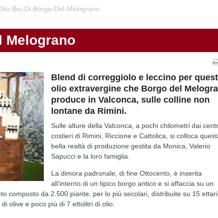
Olio-Bio-Di-Borgo-Del-Melograno
el Melograno
Blend di correggiolo e leccino per ques
olio extravergine che Borgo del Melogr
produce in Valconca, sulle colline non
lontane da Rimini.
Sulle alture della Valconca, a pochi chilometri dai centr
costieri di Rimini, Riccione e Cattolica, si colloca ques
bella realtà di produzione gestita da Monica, Valerio
Sapucci e la loro famiglia.
La dimora padronale, di fine Ottocento, è inserita
all’interno di un tipico borgo antico e si affaccia su un
to composto da 2.500 piante, per lo più secolari, distribuite su 15 ettari
 olive e poco più di 7 ettolitri di olio.