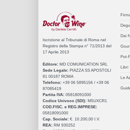
Firm
Degu
Dai N
Iscrizione al Tribunale di Roma nel
Registro della Stampa n° 71/2013 del
Gour
17 Aprile 2013
Pot-P
Editore:
MD COMUNICATION SRL
Libri
Sede Legale:
PIAZZA SS APOSTOLI
81 00187 ROMA
Le A
Telefono:
+39 06 5895156 / +39 06
Guide
87085419
Partita IVA:
05818091000
Codice Univoco (SDI):
M5UXCR1
COD.FISC. e REG.IMPRESE:
05818091000
Cap. Sociale:
€. 10.200,00 I.V.
REA:
RM 930252