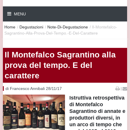
MENU
Home
/
Degustazioni
/
Note-Di-Degustazione
/
Il-Montefalco-
Sagrantino-Alla-Prova-Del-Tempo.-E-Del-Carattere
Il Montefalco Sagrantino alla
prova del tempo. E del
carattere
di Francesco Annibali 28/11/17
|
Istruttiva retrospettiva
di Montefalco
Sagrantino di annate e
produttori diversi, in
un arco di tempo che