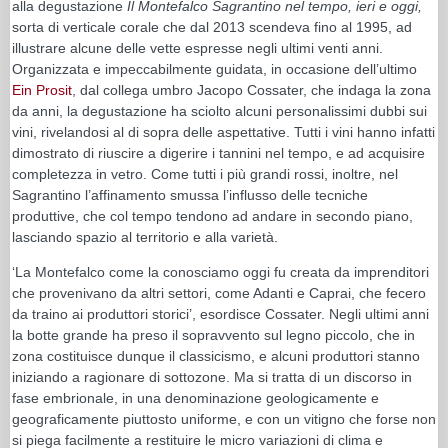
alla degustazione
Il Montefalco Sagrantino nel tempo, ieri e oggi
,
sorta di verticale corale che dal 2013 scendeva fino al 1995, ad
illustrare alcune delle vette espresse negli ultimi venti anni.
Organizzata e impeccabilmente guidata, in occasione dell’ultimo
Ein Prosit
, dal collega umbro Jacopo Cossater, che indaga la zona
da anni, la degustazione ha sciolto alcuni personalissimi dubbi sui
vini, rivelandosi al di sopra delle aspettative. Tutti i vini hanno infatti
dimostrato di riuscire a digerire i tannini nel tempo, e ad acquisire
completezza in vetro. Come tutti i più grandi rossi, inoltre, nel
Sagrantino l’affinamento smussa l’influsso delle tecniche
produttive, che col tempo tendono ad andare in secondo piano,
lasciando spazio al territorio e alla varietà.
‘La Montefalco come la conosciamo oggi fu creata da imprenditori
che provenivano da altri settori, come Adanti e Caprai, che fecero
da traino ai produttori storici’, esordisce Cossater. Negli ultimi anni
la botte grande ha preso il sopravvento sul legno piccolo, che in
zona costituisce dunque il classicismo, e alcuni produttori stanno
iniziando a ragionare di sottozone. Ma si tratta di un discorso in
fase embrionale, in una denominazione geologicamente e
geograficamente piuttosto uniforme, e con un vitigno che forse non
si piega facilmente a restituire le micro variazioni di clima e