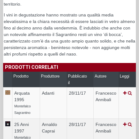
territorio.
I vini in degustazione hanno mostrato una qualità media
elevatissima e la chiara necessità di essere lasciati in vetro almeno
fino al decimo anno dalla vendemmia. È indubbio che anche con
un notevole affinamento il Sagrantino resti un vino ‘di bocca’,
caratterizzato com’è da una gusto ampio quanto solido, e che nella
persistenza aromatica - beninteso notevole - non aggiunge molti
altri profumi rispetto a quelli del naso.
PRODOTTI CORRELATI
Prodotto
Produttore
Pubblicato
Autore
Leggi
il
Arquata
Adanti
28/11/17
Francesco
1995
Annibali
Montefalco
Sagrantino
25 Anni
Arnaldo
28/11/17
Francesco
1997
Caprai
Annibali
Montefalco