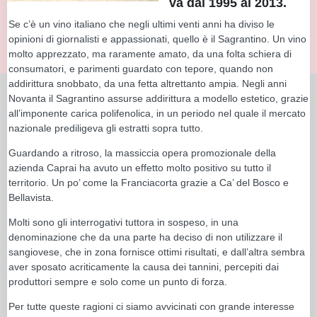
va dal 1995 al 2013.
Se c’è un vino italiano che negli ultimi venti anni ha diviso le
opinioni di giornalisti e appassionati, quello è il Sagrantino. Un vino
molto apprezzato, ma raramente amato, da una folta schiera di
consumatori, e parimenti guardato con tepore, quando non
addirittura snobbato, da una fetta altrettanto ampia. Negli anni
Novanta il Sagrantino assurse addirittura a modello estetico, grazie
all’imponente carica polifenolica, in un periodo nel quale il mercato
nazionale prediligeva gli estratti sopra tutto.
Guardando a ritroso, la massiccia opera promozionale della
azienda Caprai ha avuto un effetto molto positivo su tutto il
territorio. Un po’ come la Franciacorta grazie a Ca’ del Bosco e
Bellavista.
Molti sono gli interrogativi tuttora in sospeso, in una
denominazione che da una parte ha deciso di non utilizzare il
sangiovese, che in zona fornisce ottimi risultati, e dall’altra sembra
aver sposato acriticamente la causa dei tannini, percepiti dai
produttori sempre e solo come un punto di forza.
Per tutte queste ragioni ci siamo avvicinati con grande interesse