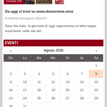
Firmato DW
Da oggi ci trovi su www.doctorwine.wine
di Stefania Vinciguerra 18/12/23
Save the date: la giornata di oggi rappresenta un’altra tappa
importante nella vita del...
EVENTI
←
Agosto 2026
→
Do
Lu
Ma
Me
Gi
Ve
Sa
·
·
·
·
·
·
1
2
3
4
5
6
7
8
9
10
11
12
13
14
15
16
17
18
19
20
21
22
23
24
25
26
27
28
29
30
31
·
·
·
·
·