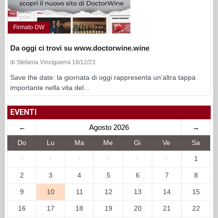
Firmato DW
Da oggi ci trovi su www.doctorwine.wine
di Stefania Vinciguerra 18/12/23
Save the date: la giornata di oggi rappresenta un’altra tappa
importante nella vita del...
EVENTI
←
Agosto 2026
→
Do
Lu
Ma
Me
Gi
Ve
Sa
·
·
·
·
·
·
1
2
3
4
5
6
7
8
9
10
11
12
13
14
15
16
17
18
19
20
21
22