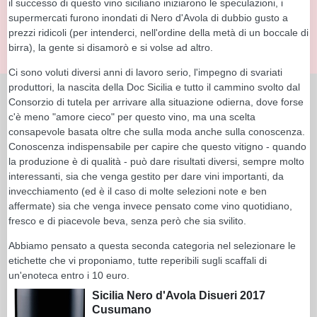
il successo di questo vino siciliano iniziarono le speculazioni, i
supermercati furono inondati di Nero d'Avola di dubbio gusto a
prezzi ridicoli (per intenderci, nell'ordine della metà di un boccale di
birra), la gente si disamorò e si volse ad altro.
Ci sono voluti diversi anni di lavoro serio, l'impegno di svariati
produttori, la nascita della Doc Sicilia e tutto il cammino svolto dal
Consorzio di tutela per arrivare alla situazione odierna, dove forse
c'è meno "amore cieco" per questo vino, ma una scelta
consapevole basata oltre che sulla moda anche sulla conoscenza.
Conoscenza indispensabile per capire che questo vitigno - quando
la produzione è di qualità - può dare risultati diversi, sempre molto
interessanti, sia che venga gestito per dare vini importanti, da
invecchiamento (ed è il caso di molte selezioni note e ben
affermate) sia che venga invece pensato come vino quotidiano,
fresco e di piacevole beva, senza però che sia svilito.
Abbiamo pensato a questa seconda categoria nel selezionare le
etichette che vi proponiamo, tutte reperibili sugli scaffali di
un'enoteca entro i 10 euro.
Sicilia Nero d'Avola Disueri 2017
Cusumano