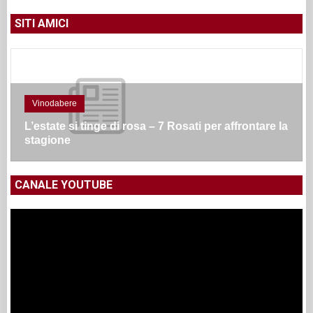
SITI AMICI
Vinodabere
L’estate si tinge di rosa – 7 Rosati per affrontare la
stagione
CANALE YOUTUBE