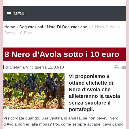
MENU
Home
/
Degustazioni
/
Note-Di-Degustazione
/
8-Nero-D-Avola-
Sotto-I-10-Euro
8 Nero d’Avola sotto i 10 euro
di Stefania Vinciguerra 12/03/19
|
Vi proponiamo 8
ottime etichette di
Nero d'Avola che
allieteranno la tavola
senza svuotare il
portafogli.
Vi ricordate quando, una ventina di anni fa, se non bevevi Nero
d'Avola non eri alla moda? Poi, come sempre accade, cavalcando