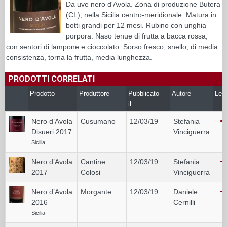
Da uve nero d'Avola. Zona di produzione Butera
(CL), nella Sicilia centro-meridionale. Matura in
botti grandi per 12 mesi. Rubino con unghia
porpora. Naso tenue di frutta a bacca rossa,
con sentori di lampone e cioccolato. Sorso fresco, snello, di media
consistenza, torna la frutta, media lunghezza.
PRODOTTI CORRELATI
Prodotto
Produttore
Pubblicato
Autore
Leg
il
Nero d’Avola
Cusumano
12/03/19
Stefania
Disueri 2017
Vinciguerra
Sicilia
Nero d’Avola
Cantine
12/03/19
Stefania
2017
Colosi
Vinciguerra
Nero d’Avola
Morgante
12/03/19
Daniele
2016
Cernilli
Sicilia